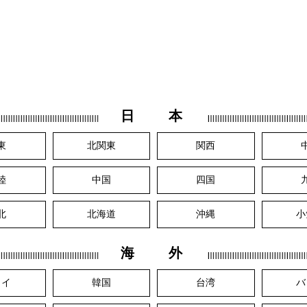
日 本
東
北関東
関西
陸
中国
四国
北
北海道
沖縄
小
海 外
ワイ
韓国
台湾
バ