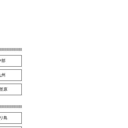
中部
九州
笠原
リ島