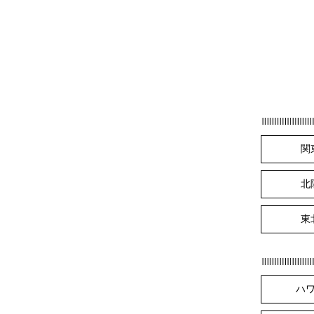
関
北
東
ハ