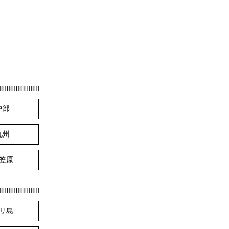
中部
九州
笠原
リ島