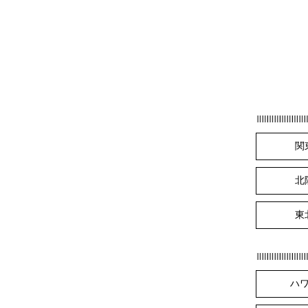
関
北
東
ハ