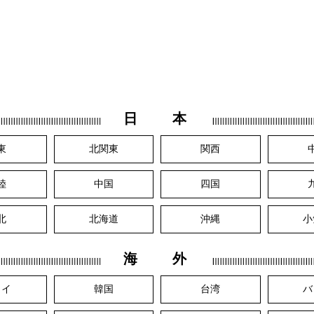
日 本
東
北関東
関西
陸
中国
四国
北
北海道
沖縄
小
海 外
ワイ
韓国
台湾
バ