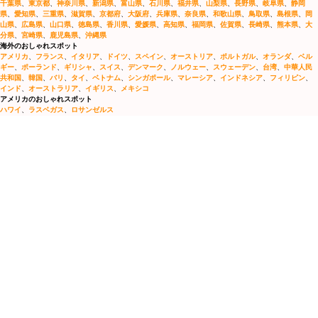
千葉県
、
東京都
、
神奈川県
、
新潟県
、
富山県
、
石川県
、
福井県
、
山梨県
、
長野県
、
岐阜県
、
静岡
県
、
愛知県
、
三重県
、
滋賀県
、
京都府
、
大阪府
、
兵庫県
、
奈良県
、
和歌山県
、
鳥取県
、
島根県
、
岡
山県
、
広島県
、
山口県
、
徳島県
、
香川県
、
愛媛県
、
高知県
、
福岡県
、
佐賀県
、
長崎県
、
熊本県
、
大
分県
、
宮崎県
、
鹿児島県
、
沖縄県
海外のおしゃれスポット
アメリカ
、
フランス
、
イタリア
、
ドイツ
、
スペイン
、
オーストリア
、
ポルトガル
、
オランダ
、
ベル
ギー
、
ポーランド
、
ギリシャ
、
スイス
、
デンマーク
、
ノルウェー
、
スウェーデン
、
台湾
、
中華人民
共和国
、
韓国
、
バリ
、
タイ
、
ベトナム
、
シンガポール
、
マレーシア
、
インドネシア
、
フィリピン
、
インド
、
オーストラリア
、
イギリス
、
メキシコ
アメリカのおしゃれスポット
ハワイ
、
ラスベガス
、
ロサンゼルス