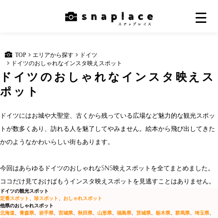
TOP
エリアから探す
ドイツ
ドイツのおしゃれなインスタ映えスポット
ドイツのおしゃれなインスタ映えス
ポット
ドイツにはお城や大聖堂、古くから残っている広場など魅力的な観光スポッ
トが数多くあり、訪れる人を魅了してやみません。絵本から飛び出してきた
かのようなかわいらしい街もあります。
今回はあらゆるドイツのおしゃれなSNS映えスポットを全てまとめました。
ココだけ見ておけばもうインスタ映えスポットを見逃すことはありません。
ドイツの観光スポット
定番スポット
、
珍スポット
、
おしゃれスポット
他県のおしゃれスポット
北海道
、
青森県
、
岩手県
、
宮城県
、
秋田県
、
山形県
、
福島県
、
茨城県
、
栃木県
、
群馬県
、
埼玉県
、