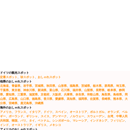
ドイツの観光スポット
定番スポット
、
珍スポット
、
おしゃれスポット
他県のおしゃれスポット
北海道
、
青森県
、
岩手県
、
宮城県
、
秋田県
、
山形県
、
福島県
、
茨城県
、
栃木県
、
群馬県
、
埼玉県
、
千葉県
、
東京都
、
神奈川県
、
新潟県
、
富山県
、
石川県
、
福井県
、
山梨県
、
長野県
、
岐阜県
、
静岡
県
、
愛知県
、
三重県
、
滋賀県
、
京都府
、
大阪府
、
兵庫県
、
奈良県
、
和歌山県
、
鳥取県
、
島根県
、
岡
山県
、
広島県
、
山口県
、
徳島県
、
香川県
、
愛媛県
、
高知県
、
福岡県
、
佐賀県
、
長崎県
、
熊本県
、
大
分県
、
宮崎県
、
鹿児島県
、
沖縄県
海外のおしゃれスポット
アメリカ
、
フランス
、
イタリア
、
ドイツ
、
スペイン
、
オーストリア
、
ポルトガル
、
オランダ
、
ベル
ギー
、
ポーランド
、
ギリシャ
、
スイス
、
デンマーク
、
ノルウェー
、
スウェーデン
、
台湾
、
中華人民
共和国
、
韓国
、
バリ
、
タイ
、
ベトナム
、
シンガポール
、
マレーシア
、
インドネシア
、
フィリピン
、
インド
、
オーストラリア
、
イギリス
、
メキシコ
アメリカのおしゃれスポット