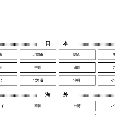
日 本
東
北関東
関西
陸
中国
四国
北
北海道
沖縄
小
海 外
ワイ
韓国
台湾
バ