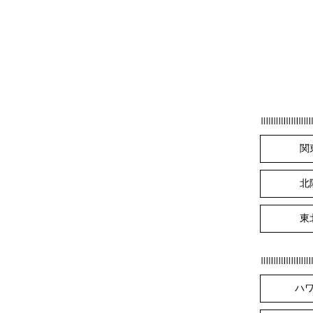
関
北
東
ハ