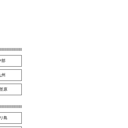
中部
九州
笠原
リ島