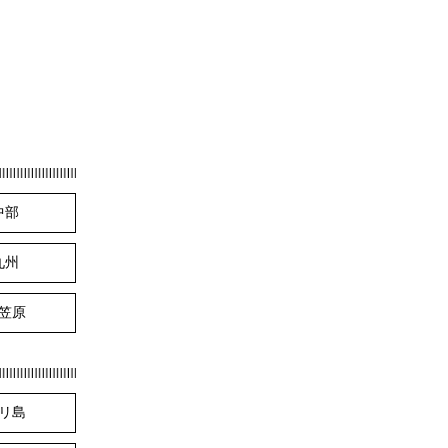
中部
九州
笠原
リ島