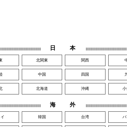
日 本
東
北関東
関西
陸
中国
四国
北
北海道
沖縄
小
海 外
ワイ
韓国
台湾
バ