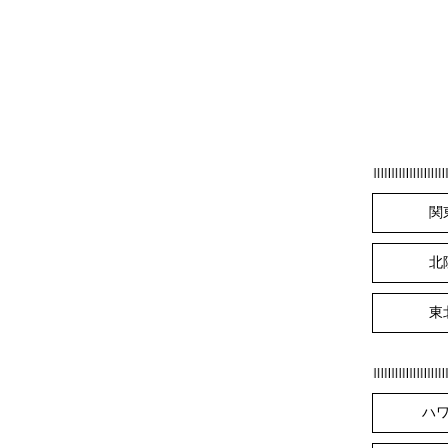
関
北
東
ハ