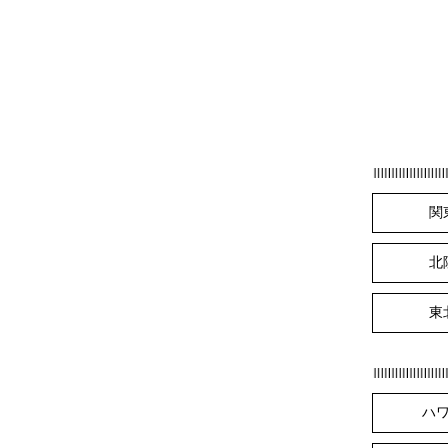
関
北
東
ハ