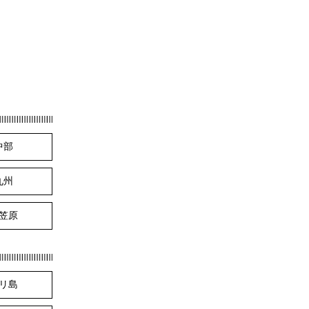
中部
九州
笠原
リ島