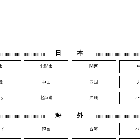
日 本
東
北関東
関西
陸
中国
四国
北
北海道
沖縄
小
海 外
ワイ
韓国
台湾
バ