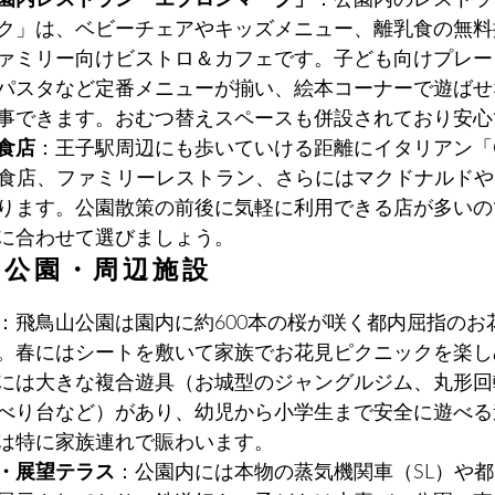
ク」は、ベビーチェアやキッズメニュー、離乳食の無料
ァミリー向けビストロ＆カフェです。子ども向けプレー
パスタなど定番メニューが揃い、絵本コーナーで遊ばせ
事できます。おむつ替えスペースも併設されており安心
食店
：王子駅周辺にも歩いていける距離にイタリアン「OUJ
和食店、ファミリーレストラン、さらにはマクドナルド
ります。公園散策の前後に気軽に利用できる店が多いの
に合わせて選びましょう。
山公園・周辺施設
：飛鳥山公園は園内に約600本の桜が咲く都内屈指のお
。春にはシートを敷いて家族でお花見ピクニックを楽し
には大きな複合遊具（お城型のジャングルジム、丸形回
べり台など）があり、幼児から小学生まで安全に遊べる
は特に家族連れで賑わいます。
・展望テラス
：公園内には本物の蒸気機関車（SL）や