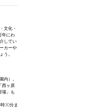
・文化・
万年にわ
介してい
ーカーや
ょう。
公園内）。
「西ヶ原
留場」も
時30分ま