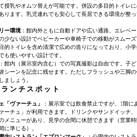
て授乳やオムツ替えが可能です。併設の多目的トイレに
あります。乳児連れでも安心して長居できる環境が整っ
リー環境
：館内外ともに自動ドアや広い通路、エレベー
の少ない設計でベビーカーや車椅子での移動がスムーズ
目的トイレを含め清潔で広めの造りになっており、小学
でも使いやすい設計です。
：館内（展示室内含む）での写真撮影は自由です。子ど
験シーンを記念に残せます。ただしフラッシュや三脚の
しましょう。
・ランチスポット
ェ「ヴァーチュ」
：展示室では飲食禁止ですが、1階に
ァーチュ」が利用できます。ドリンクやサンドイッチ、
のメニューがあり、見学の合間に休憩できます（営業時
間に準じる）。
園内レストラン「エプロンマーク」
：公園内のレストラ