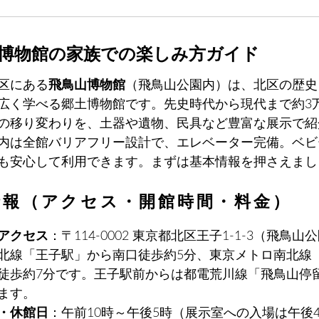
博物館の家族での楽しみ方ガイド
区にある
飛鳥山博物館
（飛鳥山公園内）は、北区の歴史
広く学べる郷土博物館です。先史時代から現代まで約3
の移り変わりを、土器や遺物、民具など豊富な展示で紹
内は全館バリアフリー設計で、エレベーター完備。ベビ
も安心して利用できます。まずは基本情報を押さえまし
情報（アクセス・開館時間・料金）
アクセス
：〒114-0002 東京都北区王子1-1-3（飛鳥山
東北線「王子駅」から南口徒歩約5分、東京メトロ南北線
徒歩約7分です。王子駅前からは都電荒川線「飛鳥山停
ます。
・休館日
：午前10時～午後5時（展示室への入場は午後4