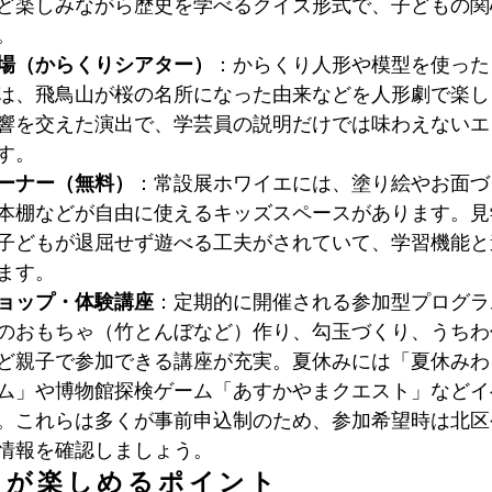
ど楽しみながら歴史を学べるクイズ形式で、子どもの関
。
場（からくりシアター）
：からくり人形や模型を使った
は、飛鳥山が桜の名所になった由来などを人形劇で楽し
響を交えた演出で、学芸員の説明だけでは味わえないエ
す。
ーナー（無料）
：常設展ホワイエには、塗り絵やお面づ
本棚などが自由に使えるキッズスペースがあります。見
子どもが退屈せず遊べる工夫がされていて、学習機能と
ます。
ョップ・体験講座
：定期的に開催される参加型プログラ
のおもちゃ（竹とんぼなど）作り、勾玉づくり、うちわ
ど親子で参加できる講座が充実。夏休みには「夏休みわ
ム」や博物館探検ゲーム「あすかやまクエスト」などイ
。これらは多くが事前申込制のため、参加希望時は北区
情報を確認しましょう。
もが楽しめるポイント