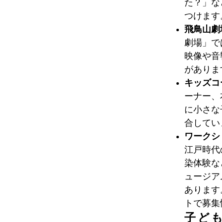
た？」な
つけます
飛鳥山劇
劇場」で
映像や音
がありま
キッズコ
ーナー、
に小さな
合してい
ワークシ
江戸時代
染体験な
ュージア
あります
トで募集
子ど