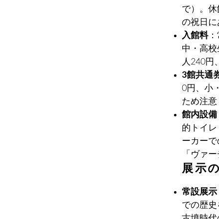
で）。休
の祝日に
入館料
：
中・高校
人240
3館共通
0円、小
ため注意
館内設備
的トイレ
ーカーで
「ヴァー
展示
常設展示
での歴史
古墳時代