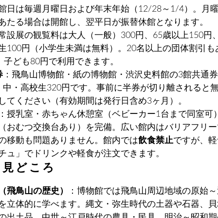
館日は毎週月曜日および年末年始（12/28～1/4）。月
あたる場合は開館し、翌平日が振替休館となります。
常設展の観覧料は大人（一般）300円、65歳以上150円
生100円（小学生未満は無料）。20名以上の団体割引も
円、子ども80円で利用できます。
券
：飛鳥山博物館・紙の博物館・渋沢史料館の3館共通券
・中・高校生320円です。事前に半券が切り離されると
してください（有効期間は発行日含め3ヶ月）。
：授乳室・赤ちゃん休憩室（ベビーカー1台まで同室可
（おむつ交換台あり）を完備。広い館内はバリアフリー
の移動も問題ありません。館内では
飲食禁止
ですが、軽
チュ」でドリンクや軽食が注文できます。
の見どころ
（飛鳥山の歴史）
：博物館では飛鳥山周辺地域の原始～
を立体的に学べます。縄文・弥生時代の土器や石器、貝
の出土品、中世～江戸時代の農具・民具、明治～昭和期