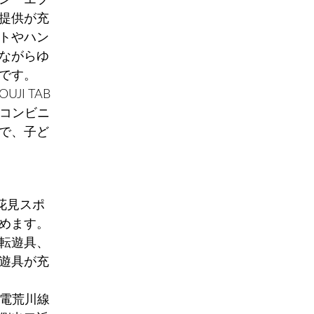
提供が充
トやハン
ながらゆ
です。
I TAB
やコンビニ
で、子ど
花見スポ
めます。
転遊具、
遊具が充
都電荒川線