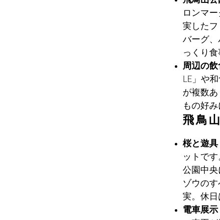
ロンマー
実したフ
バーグ、
っくり食
周辺の飲
LE」や
が複数あ
もの好み
飛鳥
桜と遊具
ットです
公園中央
ゾウのす
実。休日
電車展示