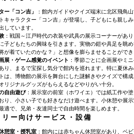
ター「コン吉」
：館内ガイドやクイズ端末に北区飛鳥山
トキャラクター「コン吉」が登場し、子どもにも親しみ
出しています。
験
：戦国～江戸時代の衣装や武具の展示コーナーがあり
に子どもたちの興味を引きます。実物の鎧や具足を眺め
将が着ていたのかな？」と想像を膨らませることができ
画展・ゲーム感覚のイベント
：季節ごとに企画展やミニ
あり、まるで宝探し気分で館内を巡れます。特に夏休み
トは、博物館の展示を舞台にした謎解きやクイズで構成
オリジナルグッズがもらえるなどやりがい十分。
の自由遊び
：展示室の前室（ホワイエ）では紙工作や塗
おり、小さい子でも好きなだけ遊べます。小休憩や展示
最適で、兄弟・友達同士で自由時間を楽しめます。
ミリー向けサービス・設備
休憩室・授乳室
：館内には赤ちゃん休憩室があり、ベビ