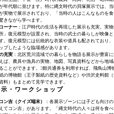
が年代順に並びます。特に縄文時代の貝塚展示では、当
が実物で展示されており、「当時の人はこんなものを食
驚きながら学べます。
コーナー
：江戸時代の生活を再現した展示も充実。実物
所」復元模型が設置され、当時の武士の暮らしが映像と
す。復元模型には伝統的な衣装や道具も配されており、
ップしたような臨場感があります。
の充実
：北区荒川流域での暮らしを物語る展示が豊富に
えば、農具や漁具の実物、地図、写真資料などから地域
ることができます。3館共通券を利用すれば、飛鳥山博
紙の博物館（王子製紙の歴史資料など）や渋沢史料館（
資料）もまとめて見学できます。
展示・ワークショップ
コン吉（クイズ端末）
：各展示ゾーンには子ども向けの
えてコン吉」があります。「縄文時代の人々は何を食べ