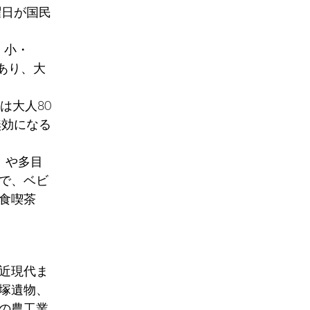
曜日が国民
、小・
あり、大
は大人80
無効になる
）や多目
で、ベビ
食喫茶
近現代ま
塚遺物、
の農工業