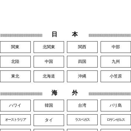
日 本
関東
北関東
関西
中部
北陸
中国
四国
九州
東北
北海道
沖縄
小笠原
海 外
ハワイ
韓国
台湾
バリ島
タイ
オーストラリア
ラスベガス
ロサンゼルス