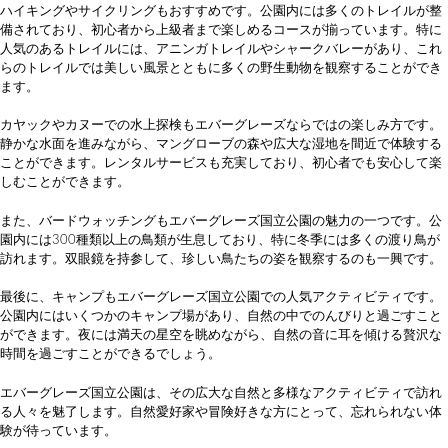
ハイキングやサイクリングもおすすめです。公園内には多くのトレイルが整
備されており、初心者から上級者まで楽しめるコースが揃っています。特に
人気のあるトレイルには、アニンガトレイルやシャークバレーがあり、これ
らのトレイルでは美しい風景とともに多くの野生動物を観察することができ
ます。
カヤックやカヌーでの水上探検もエバーグレーズならではの楽しみ方です。
静かな水面を進みながら、マングローブの森や広大な湿地を間近で体験する
ことができます。レンタルサービスも充実しており、初心者でも安心して楽
しむことができます。
また、バードウォッチングもエバーグレーズ国立公園の魅力の一つです。公
園内には300種類以上の鳥類が生息しており、特に冬季には多くの渡り鳥が
訪れます。双眼鏡を持参して、珍しい鳥たちの姿を観察するのも一興です。
最後に、キャンプもエバーグレーズ国立公園での人気アクティビティです。
公園内にはいくつかのキャンプ場があり、自然の中でのんびりと過ごすこと
ができます。夜には満天の星空を眺めながら、自然の音に耳を傾ける贅沢な
時間を過ごすことができるでしょう。
エバーグレーズ国立公園は、その広大な自然と多様なアクティビティで訪れ
る人々を魅了します。自然愛好家や冒険好きな方にとって、忘れられない体
験が待っています。