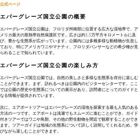
公式ページ
エバーグレーズ国立公園の概要
エバーグレーズ国立公園は、フロリダ州南部に位置する広大な湿地帯で、ア
メリカ最大の亜熱帯自然保護区です。広さは約1.5万平方キロメートルに及
び、豊かな生態系が広がっています。公園内には多種多様な動植物が生息し
ており、特にアメリカワニやマナティ、フロリダパンサーなどの希少種が見
られることで知られています。
エバーグレーズ国立公園の楽しみ方
エバーグレーズ国立公園では、自然の美しさと多様な生態系を存分に楽しむ
ことができます。まず、訪れるべきは公園内のビジターセンターです。ここ
では公園の歴史や生態系についての展示があり、訪問者にとってのガイドと
なる情報が提供されています。
次に、エアボートツアーはエバーグレーズの湿地を探索する最も人気のある
方法の一つです。エアボートは浅瀬でもスムーズに進むことができ、ガイド
付きツアーではワニや鳥類、その他の野生動物を間近で観察することができ
ます。ツアーガイドは地域の生態系について詳しく説明してくれるため、学
びながら楽しむことができます。