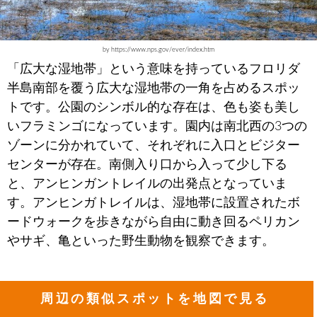
by https://www.nps.gov/ever/index.htm
「広大な湿地帯」という意味を持っているフロリダ
半島南部を覆う広大な湿地帯の一角を占めるスポッ
トです。公園のシンボル的な存在は、色も姿も美し
いフラミンゴになっています。園内は南北西の3つの
ゾーンに分かれていて、それぞれに入口とビジター
センターが存在。南側入り口から入って少し下る
と、アンヒンガントレイルの出発点となっていま
す。アンヒンガトレイルは、湿地帯に設置されたボ
ードウォークを歩きながら自由に動き回るペリカン
やサギ、亀といった野生動物を観察できます。
周辺の類似スポットを地図で見る