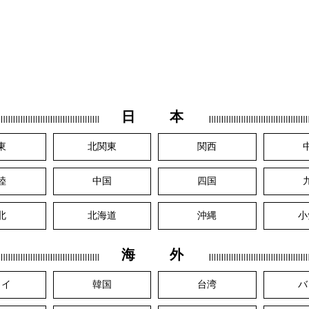
日 本
東
北関東
関西
陸
中国
四国
北
北海道
沖縄
小
海 外
ワイ
韓国
台湾
バ