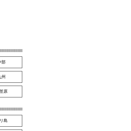
中部
九州
笠原
リ島