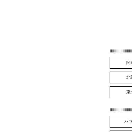
関
北
東
ハ