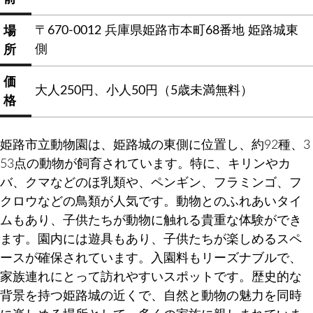
〒670-0012 兵庫県姫路市本町68番地 姫路城東
場
側
所
価
大人250円、小人50円（5歳未満無料）
格
姫路市立動物園は、姫路城の東側に位置し、約92種、3
53点の動物が飼育されています。特に、キリンやカ
バ、クマなどのほ乳類や、ペンギン、フラミンゴ、フ
クロウなどの鳥類が人気です。動物とのふれあいタイ
ムもあり、子供たちが動物に触れる貴重な体験ができ
ます。園内には遊具もあり、子供たちが楽しめるスペ
ースが確保されています。入園料もリーズナブルで、
家族連れにとって訪れやすいスポットです。歴史的な
背景を持つ姫路城の近くで、自然と動物の魅力を同時