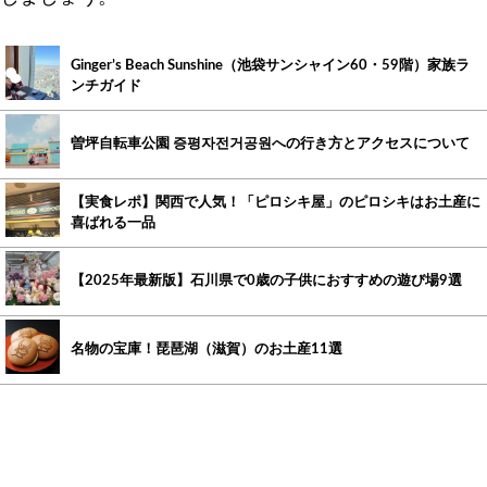
Ginger’s Beach Sunshine（池袋サンシャイン60・59階）家族ラ
ンチガイド
曽坪自転車公園 증평자전거공원への行き方とアクセスについて
【実食レポ】関西で人気！「ピロシキ屋」のピロシキはお土産に
喜ばれる一品
【2025年最新版】石川県で0歳の子供におすすめの遊び場9選
名物の宝庫！琵琶湖（滋賀）のお土産11選