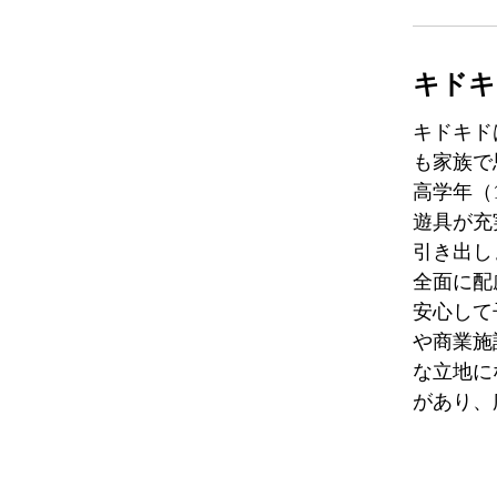
キドキド
キドキド
も家族で
高学年（
遊具が充
引き出し
全面に配
安心して
や商業施
な立地に
があり、