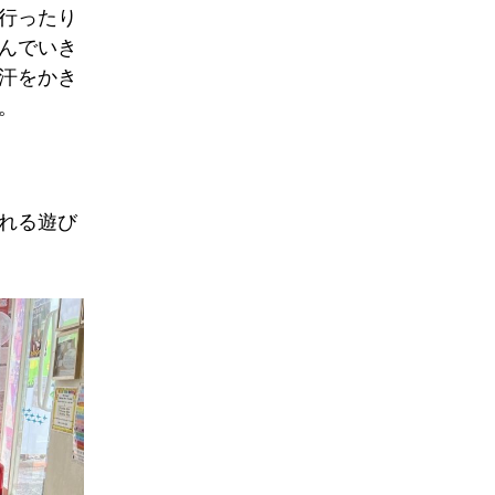
行ったり
んでいき
汗をかき
。
れる遊び