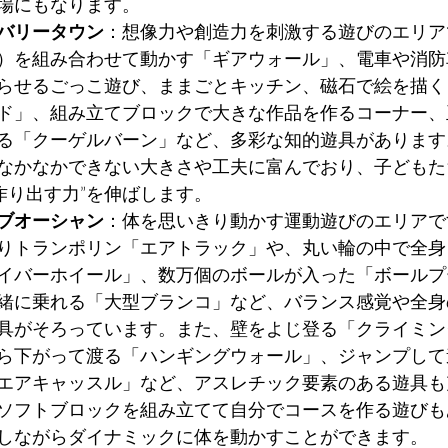
場にもなります。
バリータウン
：想像力や創造力を刺激する遊びのエリア
）を組み合わせて動かす「ギアウォール」、電車や消防
らせるごっこ遊び、ままごとキッチン、磁石で絵を描く
ド」、組み立てブロックで大きな作品を作るコーナー、
る「クーゲルバーン」など、多彩な知的遊具があります
なかなかできない大きさや工夫に富んでおり、子どもた
“作り出す力”を伸ばします。
ブオーシャン
：体を思いきり動かす運動遊びのエリアで
りトランポリン「エアトラック」や、丸い輪の中で全身
イバーホイール」、数万個のボールが入った「ボールプ
緒に乗れる「大型ブランコ」など、バランス感覚や全身
具がそろっています。また、壁をよじ登る「クライミン
ら下がって渡る「ハンギングウォール」、ジャンプして
エアキャッスル」など、アスレチック要素のある遊具も
ソフトブロックを組み立てて自分でコースを作る遊びも
しながらダイナミックに体を動かすことができます。