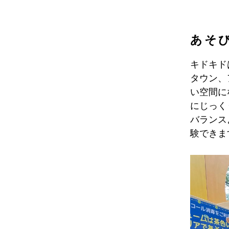
あそ
キドキド
タウン、
い空間に
にじっく
バランス
験できま