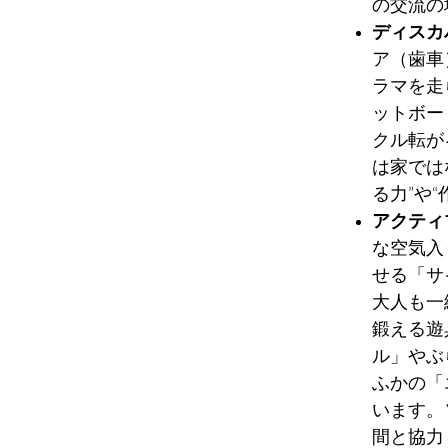
の交流の
ディスカ
ア（歯車
ラマを走
ットボー
クル転が
は家では
る力”や
アクティ
な空気入
せる「サ
大人も一
鍛える遊
ル」やぶ
ふかの「
います。
間と協力