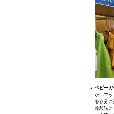
ベビーガ
かいマッ
を存分に
達段階に