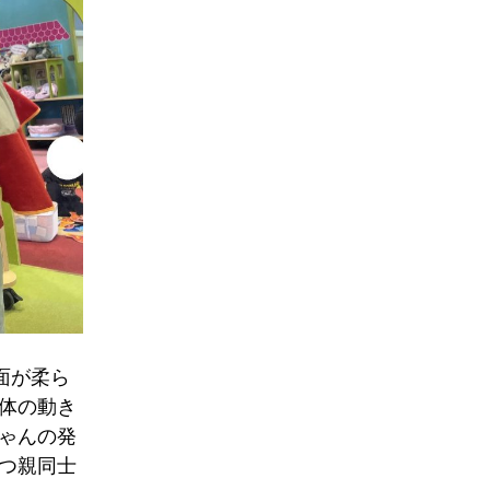
面が柔ら
体の動き
ゃんの発
つ親同士