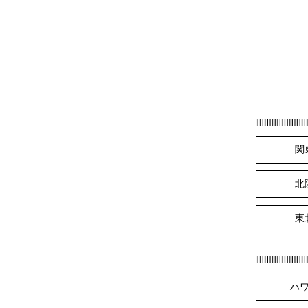
関
北
東
ハ