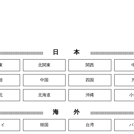
日 本
東
北関東
関西
陸
中国
四国
北
北海道
沖縄
小
海 外
ワイ
韓国
台湾
バ