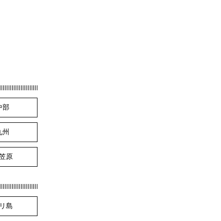
中部
九州
笠原
リ島