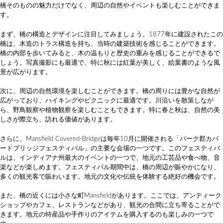
橋そのものの魅力だけでなく、周辺の自然やイベントも楽しむことができま
す。
まず、橋の構造とデザインに注目してみましょう。1877年に建設されたこの
橋は、木造のトラス構造を持ち、当時の建築技術を感じることができます。
橋の内部を歩いてみると、木の温もりと歴史の重みを感じることができるで
しょう。写真撮影にも最適で、特に秋には紅葉が美しく、絵葉書のような風
景が広がります。
次に、周辺の自然環境を楽しむことができます。橋の周りには豊かな自然が
広がっており、ハイキングやピクニックに最適です。川沿いを散策しなが
ら、野鳥観察や植物観察を楽しむこともできます。特に春と秋は、自然の美
しさが際立ち、訪れる価値があります。
さらに、Mansfield Covered-Bridgeは毎年10月に開催される「パーク郡カバ
ードブリッジフェスティバル」の主要な会場の一つです。このフェスティバ
ルは、インディアナ州最大のイベントの一つで、地元の工芸品や食べ物、音
楽などが楽しめます。フェスティバル期間中は、橋の周辺が賑やかになり、
多くの観光客で賑わいます。地元の文化や伝統を体験する絶好の機会です。
また、橋の近くには小さな町Mansfieldがあります。ここでは、アンティーク
ショップやカフェ、レストランなどがあり、観光の合間に立ち寄ることがで
きます。地元の特産品や手作りのアイテムを購入するのも楽しみの一つで