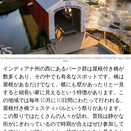
by https://www.facebook.com/parkecountyindiana/photos/a.365605820185335/3208204719258750/?type=3&th
eater
インディアナ州の西にあるパーク群は屋根付き橋が
数多くあり、その中でも有名なスポットです。橋は
屋根があるだけでなく、横にも壁があったりと一見
すると細長い家に見えるという特徴があります。こ
の地域では毎年10月に10日間にわたって行われる、
屋根付き橋フェスティバルという祭りがあります。
この祭りではたくさんの人々が訪れ、普段は静かな
街がにぎわっているので時期が合えばぜひ参加して