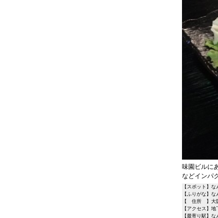
味園ビルに
などインパ
【スポット】な
【ふりがな】な
【 住所 】大阪
【アクセス】地
【最寄り駅】な