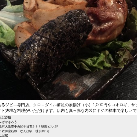
あるジビエ専門店。クロコダイル前足の素揚げ（小）1,000円やコオロギ、サ
クト抜群な料理がいただけます。店内も真っ赤な内装にキジの標本で楽しいで
んば赤狼
んばせきろう
府大阪市中央区千日前2-3-9 味園ビル 2F
下鉄御堂筋線 なんば駅 徒歩約5分
んば駅