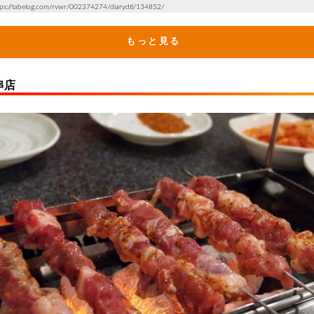
/tabelog.com/rvwr/002374274/diarydtl/134852/
もっと見る
串店