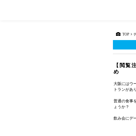
TOP
【閲覧
め
大阪にはウ
トランがあ
普通の食事
ょうか？
飲み会にデ