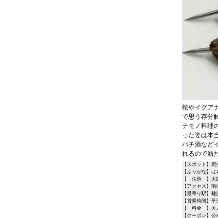
蛇やイグア
で思う存分
テモノ料理
った姿は本
バチ酒など
れるので新
【スポット】爬虫類
【ふりがな】は
【 住所 】大阪
【アクセス】南
【最寄り駅】難
【営業時間】平日 1
【 料金 】大人
【クーポン】公