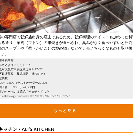
理の専門店で朝鮮族出身の店主であるため、朝鮮料理のテイストも加わった料
ある通り、羊肉（マトン）の串焼きが食べられ、臭みがなく食べやすいと評判
肉のスープ」や「蚕（かいこ）の炒め物」などゲテモノちっくなものも取り扱
すよ。
郷羊肉串店
るさとようにくくしてん
府大阪市中央区島之内2-17-22
下鉄堺筋線 長堀橋駅 徒歩約5分
堀橋駅
00～23:00（ラストオーダー22:30）
算：3,000円～4,000円
定のクーポンは確認できませんでした
/tabelog.com/osaka/A2701/A270202/27005197/
もっと見る
チン / ALI’S KITCHEN