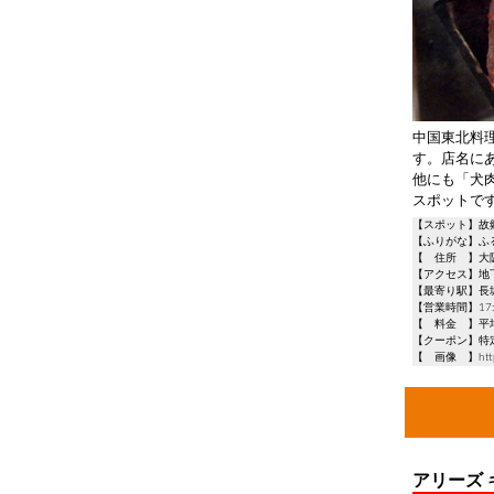
中国東北料
す。店名に
他にも「犬
スポットで
【スポット】故
【ふりがな】ふ
【 住所 】大阪
【アクセス】地
【最寄り駅】長
【営業時間】17:
【 料金 】平均予
【クーポン】特
【 画像 】https:/
アリーズ キッ