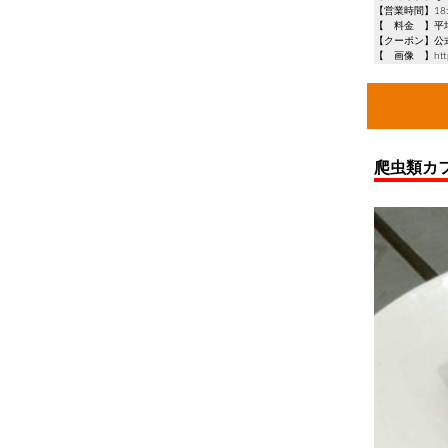
【営業時間】18:
【 料金 】平均予
【クーポン】公
【 画像 】https://
爬虫類カフェ