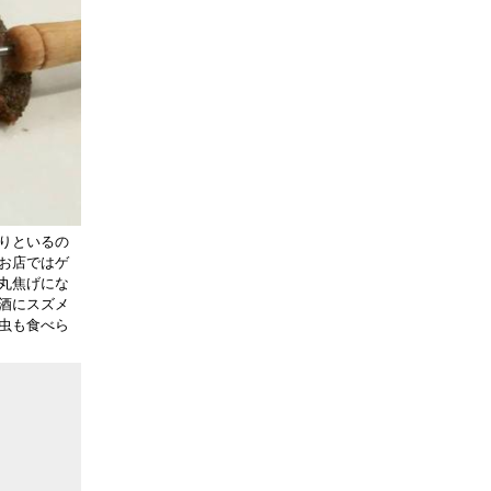
りといるの
お店ではゲ
丸焦げにな
酒にスズメ
虫も食べら