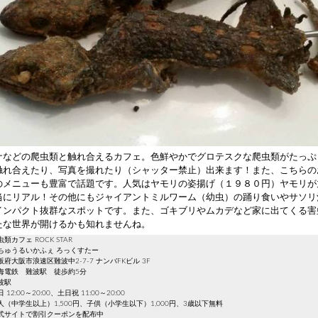
ナなどの爬虫類と触れ合えるカフェ。色鮮やかでグロテスクな爬虫類がたっぷ
触れ合えたり、写真を撮れたり（シャッター禁止）出来ます！また、こちらの
のメニューも豊富で話題です。人気はヤモリの姿揚げ（１９８０円）ヤモリが
当にリアル！その他にもジャイアントミルワーム（幼虫）の踊り食いやサソリ
インパクト抜群なスポットです。また、ゴキブリやムカデなど家に出てくる害
たな世界が開けるかも知れませんね。
カフェ ROCK STAR
ちゅうるいかふぇ ろっくすたー
府大阪市浪速区難波中2‐7‐7 ナンバFKビル 3F
海電鉄 難波駅 徒歩約5分
波駅
2:00～20:00、土日祝 11:00～20:00
（中学生以上）1,500円、子供（小学生以下）1,000円、3歳以下無料
式サイトで割引クーポンを配布中