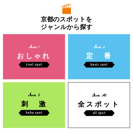
京都のスポットを
ジャンルから探す
Genre 1
Genre 2
おしゃれ
定 番
cool spot
basic spot
Genre 3
Genre All
刺 激
全スポット
haha spot
all spot