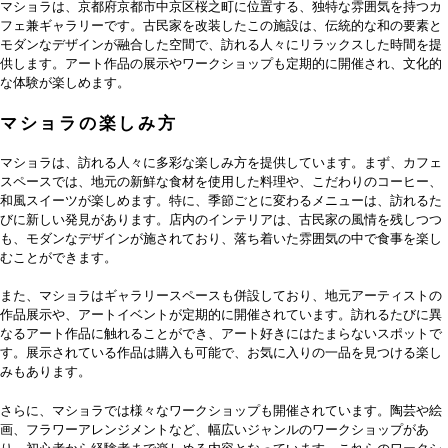
マショラは、京都府京都市中京区桜之町に位置する、独特な雰囲気を持つカ
フェ兼ギャラリーです。古民家を改装したこの施設は、伝統的な和の要素と
モダンなデザインが融合した空間で、訪れる人々にリラックスした時間を提
供します。アート作品の展示やワークショップも定期的に開催され、文化的
な体験が楽しめます。
マショラの楽しみ方
マショラは、訪れる人々に多彩な楽しみ方を提供しています。まず、カフェ
スペースでは、地元の新鮮な食材を使用した料理や、こだわりのコーヒー、
和風スイーツが楽しめます。特に、季節ごとに変わるメニューは、訪れるた
びに新しい発見があります。店内のインテリアは、古民家の風情を残しつつ
も、モダンなデザインが施されており、落ち着いた雰囲気の中で食事を楽し
むことができます。
また、マショラはギャラリースペースも併設しており、地元アーティストの
作品展示や、アートイベントが定期的に開催されています。訪れるたびに異
なるアート作品に触れることができ、アート好きにはたまらないスポットで
す。展示されている作品は購入も可能で、お気に入りの一品を見つける楽し
みもあります。
さらに、マショラでは様々なワークショップも開催されています。陶芸や絵
画、フラワーアレンジメントなど、幅広いジャンルのワークショップがあ