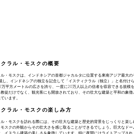
ィクラル・モスクの概要
ラル・モスクは、インドネシアの首都ジャカルタに位置する東南アジア最大の
完成し、インドネシアの独立を記念して「イスティクラル（独立）」と名付け
2万平方メートルの広さを誇り、一度に20万人以上の信者を収容できる規模
ム教徒だけでなく、観光客にも開放されており、その壮大な建築と平和の象徴
れています。
ィクラル・モスクの楽しみ方
ラル・モスクを訪れる際には、その壮大な建築と歴史的背景をじっくりと楽し
、モスクの外観からその壮大さを感じ取ることができるでしょう。巨大なドー
は、イスラム建築の美しさを象徴しています。特に夜間にはライトアップされ