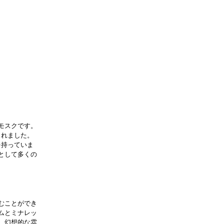
モスクです。
られました。
を持っていま
として多くの
むことができ
ムとミナレッ
、幻想的な雰