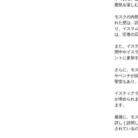
囲気を楽し
モスクの内
れた壁は、
り、イスラ
は、圧巻の
また、イス
間中やイス
ントに参加
さらに、モ
やベンチが
聖堂もあり
イスティク
が求められ
ます。
最後に、モ
詳しく説明
されている