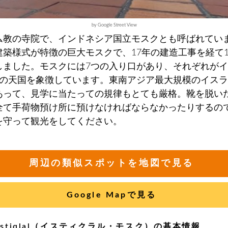
by Google Street View
ム教の寺院で、インドネシア国立モスクとも呼ばれてい
建築様式が特徴の巨大モスクで、17年の建造工事を経て1
しました。モスクには7つの入り口があり、それぞれが
つの天国を象徴しています。東南アジア最大規模のイス
あって、見学に当たっての規律もとても厳格。靴を脱い
全て手荷物預け所に預けなければならなかったりするの
を守って観光をしてください。
周辺の類似スポットを地図で見る
Google Mapで見る
d Istiqlal（イスティクラル・モスク）の基本情報