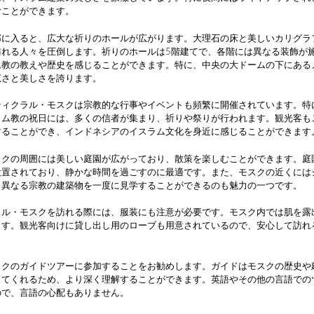
むことができます。
部に入ると、広大な祈りのホールが広がります。大理石の床と美しいカリグラ
訪れる人々を圧倒します。祈りのホールは5階建てで、各階には異なる装飾が
ム教の教えや歴史を感じることができます。特に、中央の大ドームの下にある
広さと美しさを誇ります。
ティクラル・モスクは宗教的な行事やイベントも頻繁に開催されています。特
ラム教の祝日には、多くの信者が集まり、祈りや祭りが行われます。観光客も
することができ、インドネシアのイスラム文化を身近に感じることができます
スクの周囲には美しい庭園が広がっており、散策を楽しむことができます。庭
設置されており、静かな時間を過ごすのに最適です。また、モスクの近くには
、異なる宗教の建築物を一度に見学することができるのも魅力の一つです。
ラル・モスクを訪れる際には、服装にも注意が必要です。モスク内では肌を露
ます。観光客向けに貸し出し用のローブも用意されているので、安心して訪れ
スクのガイドツアーに参加することをお勧めします。ガイドはモスクの歴史や
してくれるため、より深く理解することができます。英語やその他の言語での
ので、言語の心配もありません。