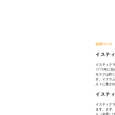
公式ページ
イステ
イスティク
1978年に
モスクは約1
す。イスラ
人々に愛さ
イステ
イスティク
ます。まず
ト（尖塔）