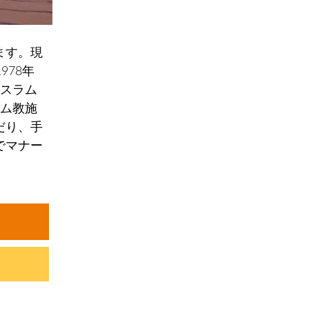
ます。現
978年
イスラム
ラム教施
だり、手
でマナー