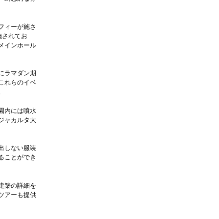
フィーが施さ
施されてお
メインホール
にラマダン期
これらのイベ
。
園内には噴水
ジャカルタ大
出しない服装
ることができ
建築の詳細を
ツアーも提供