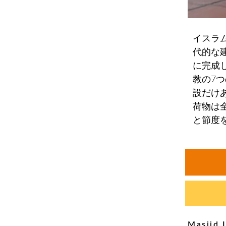
イスラ
代的な
に完成
教の7
設だけ
荷物は
と節度
Masji