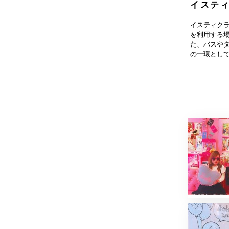
イステ
イスティク
を利用する
た、バスや
の一環とし