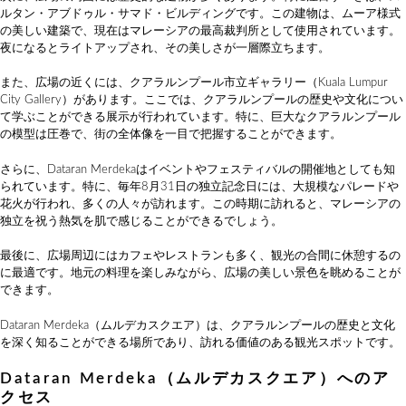
ルタン・アブドゥル・サマド・ビルディングです。この建物は、ムーア様式
の美しい建築で、現在はマレーシアの最高裁判所として使用されています。
夜になるとライトアップされ、その美しさが一層際立ちます。
また、広場の近くには、クアラルンプール市立ギャラリー（Kuala Lumpur
City Gallery）があります。ここでは、クアラルンプールの歴史や文化につい
て学ぶことができる展示が行われています。特に、巨大なクアラルンプール
の模型は圧巻で、街の全体像を一目で把握することができます。
さらに、Dataran Merdekaはイベントやフェスティバルの開催地としても知
られています。特に、毎年8月31日の独立記念日には、大規模なパレードや
花火が行われ、多くの人々が訪れます。この時期に訪れると、マレーシアの
独立を祝う熱気を肌で感じることができるでしょう。
最後に、広場周辺にはカフェやレストランも多く、観光の合間に休憩するの
に最適です。地元の料理を楽しみながら、広場の美しい景色を眺めることが
できます。
Dataran Merdeka（ムルデカスクエア）は、クアラルンプールの歴史と文化
を深く知ることができる場所であり、訪れる価値のある観光スポットです。
Dataran Merdeka（ムルデカスクエア）へのア
クセス