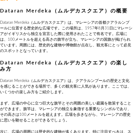
Dataran Merdeka（ムルデカスクエア）の概要
Dataran Merdeka（ムルデカスクエア）は、マレーシアの首都クアラルンプ
ールに位置する歴史的な広場です。この場所は、1957年8月31日にマレーシ
アがイギリスから独立を宣言した際に使用されたことで有名です。広場に
は、100メートルを超える高さの旗竿が立ち、マレーシアの国旗が掲げられ
ています。周囲には、歴史的な建物や博物館が点在し、観光客にとって必見
のスポットとなっています。
Dataran Merdeka（ムルデカスクエア）の楽し
み方
Dataran Merdeka（ムルデカスクエア）は、クアラルンプールの歴史と文化
を感じることができる場所で、多くの観光客に人気があります。ここでは、
いくつかの楽しみ方をご紹介します。
まず、広場の中心に立つ巨大な旗竿とその周囲の美しい庭園を散策すること
ができます。旗竿は、マレーシアの独立を象徴する重要なシンボルであり、
その高さは100メートルを超えます。広場を歩きながら、マレーシアの歴史
に思いを馳せることができるでしょう。
次に、広場の周囲には歴史的な建物が多くあります。特に注目すべきは、ス