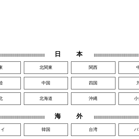
日 本
東
北関東
関西
陸
中国
四国
北
北海道
沖縄
小
海 外
ワイ
韓国
台湾
バ