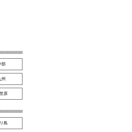
中部
九州
笠原
リ島