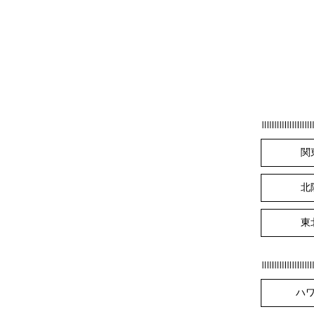
関
北
東
ハ