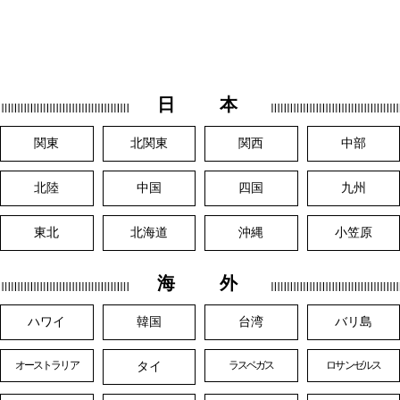
日 本
関東
北関東
関西
中部
北陸
中国
四国
九州
東北
北海道
沖縄
小笠原
海 外
ハワイ
韓国
台湾
バリ島
タイ
オーストラリア
ラスベガス
ロサンゼルス