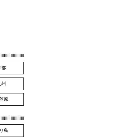
中部
九州
笠原
リ島