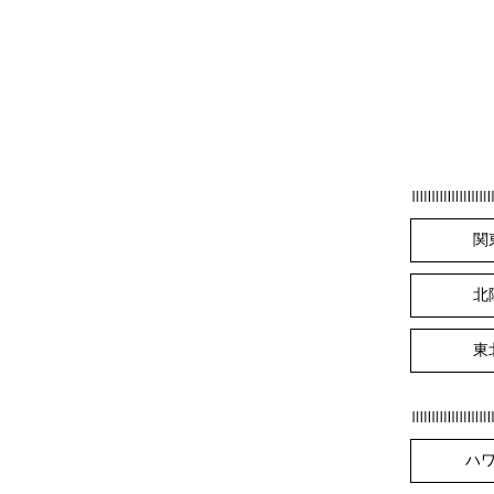
関
北
東
ハ