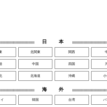
日 本
東
北関東
関西
陸
中国
四国
北
北海道
沖縄
小
海 外
ワイ
韓国
台湾
バ