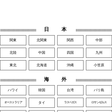
日 本
関東
北関東
関西
中部
北陸
中国
四国
九州
東北
北海道
沖縄
小笠原
海 外
ハワイ
韓国
台湾
バリ島
タイ
オーストラリア
ラスベガス
ロサンゼルス