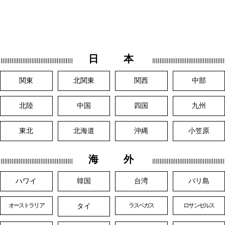
日 本
関東
北関東
関西
中部
北陸
中国
四国
九州
東北
北海道
沖縄
小笠原
海 外
ハワイ
韓国
台湾
バリ島
タイ
オーストラリア
ラスベガス
ロサンゼルス