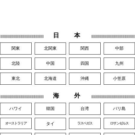
日 本
関東
北関東
関西
中部
北陸
中国
四国
九州
東北
北海道
沖縄
小笠原
海 外
ハワイ
韓国
台湾
バリ島
タイ
オーストラリア
ラスベガス
ロサンゼルス