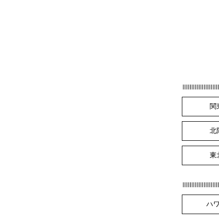
関
北
東
ハ