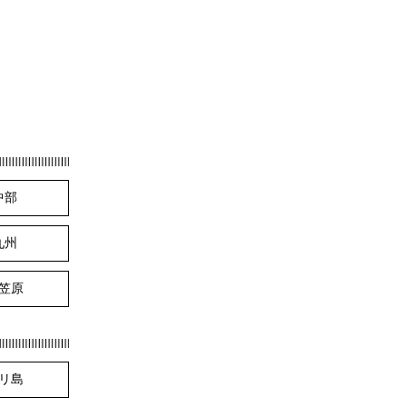
中部
九州
笠原
リ島