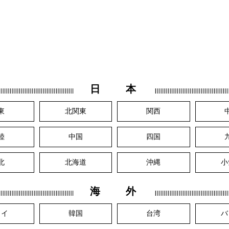
日 本
東
北関東
関西
陸
中国
四国
北
北海道
沖縄
小
海 外
ワイ
韓国
台湾
バ