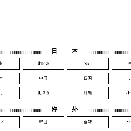
日 本
東
北関東
関西
陸
中国
四国
北
北海道
沖縄
小
海 外
ワイ
韓国
台湾
バ