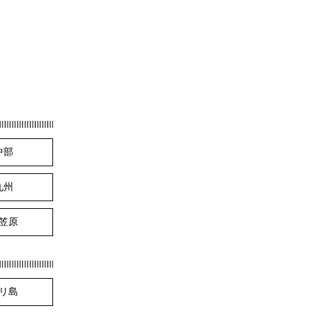
中部
九州
笠原
リ島