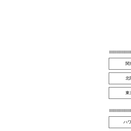
関
北
東
ハ