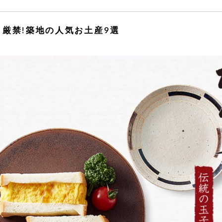
し厳禁!築地の人気お土産9選