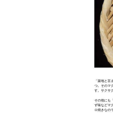
「築地と言
つ。そのマ
す。サクサ
その他にも
ず味などマ
ロ焼きなの