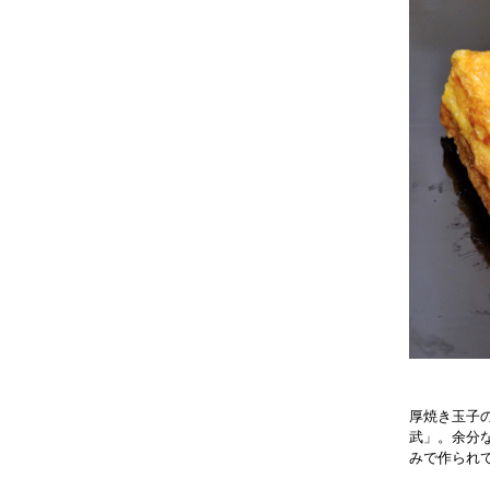
厚焼き玉子
武」。余分
みで作られ