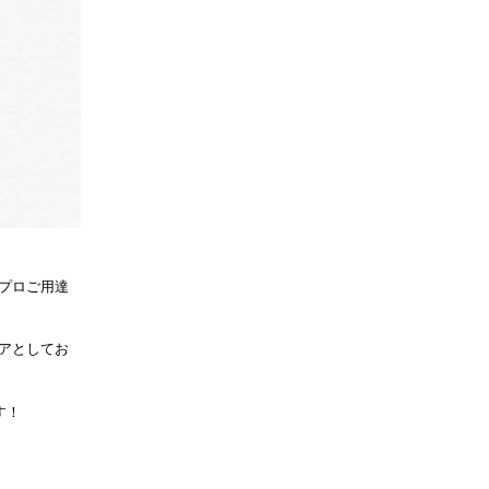
プロご用達
アとしてお
す！