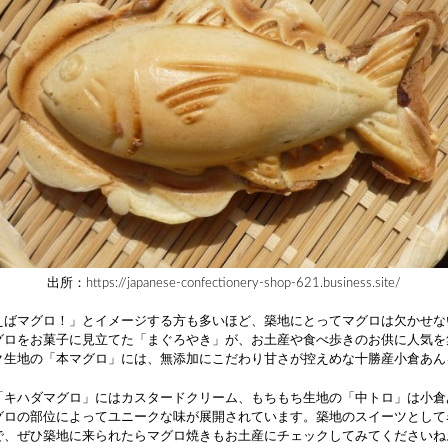
出所：https://japanese-confectionery-shop-621.business.site/
えばマグロ！」とイメージする方も多いほど、築地にとってマグロは欠かせな
グロをお菓子に見立てた「まぐろやき」が、お土産や食べ歩きのお供に人気を
ク生地の「本マグロ」には、無添加にこだわり甘さが控えめな十勝産小倉あん
「キハダマグロ」にはカスタードクリーム、もちもち生地の「中トロ」は小倉
グロの部位によってユニークな味が展開されています。築地のスイーツとして
で、ぜひ築地に来られたらマグロ焼きもお土産にチェックしてみてくださいね