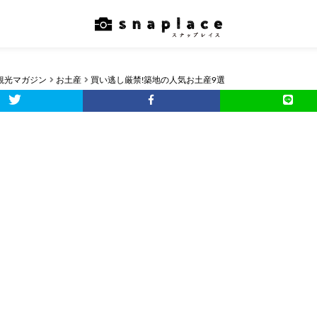
観光マガジン
お土産
買い逃し厳禁!築地の人気お土産9選