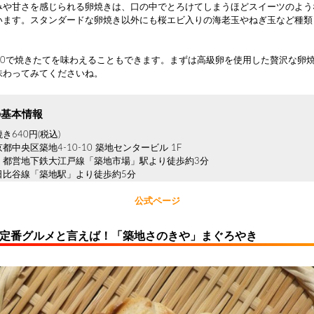
みや甘さを感じられる卵焼きは、口の中でとろけてしまうほどスイーツのよう
います。スタンダードな卵焼き以外にも桜エビ入りの海老玉やねぎ玉など種類
100で焼きたてを味わえることもできます。まずは高級卵を使用した贅沢な卵
味わってみてくださいね。
の基本情報
き640円(税込)
都中央区築地4-10-10 築地センタービル 1F
：都営地下鉄大江戸線「築地市場」駅より徒歩約3分
日比谷線「築地駅」より徒歩約5分
公式ページ
の定番グルメと言えば！「築地さのきや」まぐろやき