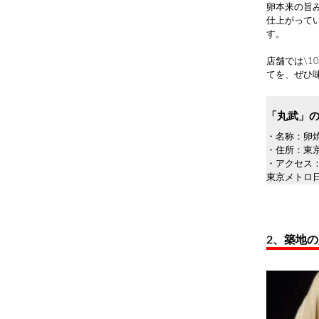
卵本来の旨
仕上がって
す。
店舗では\
てを、ぜひ
「丸武」
・名称：卵焼
・住所：東京
・アクセス
東京メトロ
2、築地