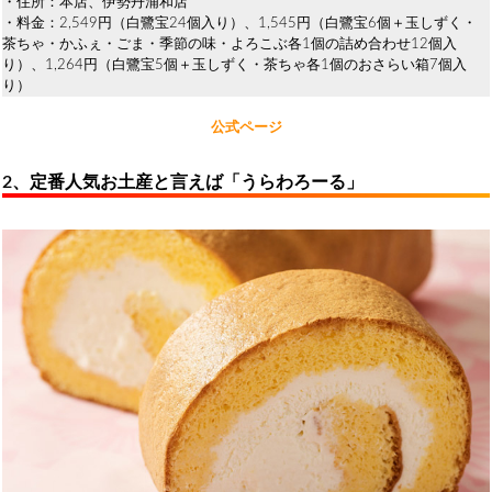
・住所：本店、伊勢丹浦和店
・料金：2,549円（白鷺宝24個入り）、1,545円（白鷺宝6個＋玉しずく・
茶ちゃ・かふぇ・ごま・季節の味・よろこぶ各1個の詰め合わせ12個入
り）、1,264円（白鷺宝5個＋玉しずく・茶ちゃ各1個のおさらい箱7個入
り）
公式ページ
2、定番人気お土産と言えば「うらわろーる」