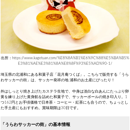
出所：https://www.kagetuan.com/%E8%8A%B1%E6%9C%88%E5%BA%B5%
E3%81%AE%E3%81%8A%E8%8F%93%E5%AD%90-1/
埼玉県の北浦和にある和菓子店「花月庵つくば」。こちらで販売する「うら
わサッカーの街」は、サッカー発祥の地 浦和のお土産にぴったり！
外はしっとり焼き上げたカステラ生地で、中身は淡白な白あんにたっぷり卵
黄を練り上げた黄身餡を詰めた和菓子で、サッカーボールの焼き印入り。1
つ162円とお手頃価格で日本茶・コーヒー・紅茶にも合うので、ちょっとし
た手土産にもおすすめ。賞味期限は30日です。
「うらわサッカーの街」の基本情報