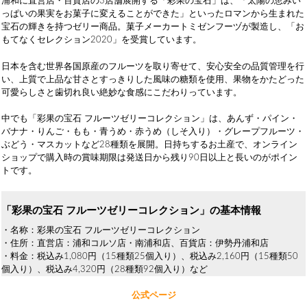
浦和に直営店・百貨店の3店舗展開する「彩果の宝石」は、「太陽の恵みい
っぱいの果実をお菓子に変えることができた」といったロマンから生まれた
宝石の輝きを持つゼリー商品。菓子メーカートミゼンフーヅが製造し、「お
もてなくセレクション2020」を受賞しています。
日本を含む世界各国原産のフルーツを取り寄せて、安心安全の品質管理を行
い、上質で上品な甘さとすっきりした風味の糖類を使用、果物をかたどった
可愛らしさと歯切れ良い絶妙な食感にこだわりっています。
中でも「彩果の宝石 フルーツゼリーコレクション」は、あんず・パイン・
バナナ・りんご・もも・青うめ・赤うめ（しそ入り）・グレープフルーツ・
ぶどう・マスカットなど28種類を展開。日持ちするお土産で、オンライン
ショップで購入時の賞味期限は発送日から残り90日以上と長いのがポイン
トです。
「彩果の宝石 フルーツゼリーコレクション」の基本情報
・名称：彩果の宝石 フルーツゼリーコレクション
・住所：直営店：浦和コルソ店・南浦和店、百貨店：伊勢丹浦和店
・料金：税込み1,080円（15種類25個入り）、税込み2,160円（15種類50
個入り）、税込み4,320円（28種類92個入り）など
公式ページ