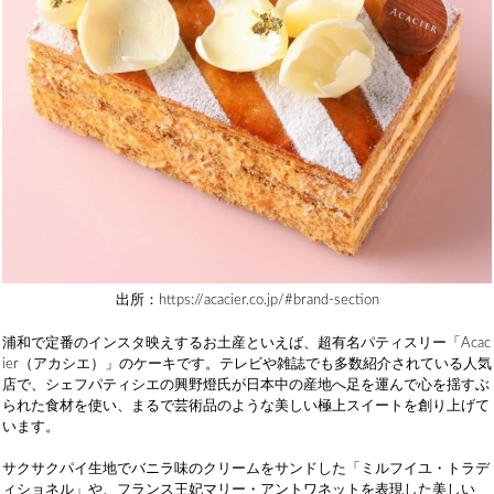
出所：https://acacier.co.jp/#brand-section
浦和で定番のインスタ映えするお土産といえば、超有名パティスリー「Acac
ier（アカシエ）」のケーキです。テレビや雑誌でも多数紹介されている人気
店で、シェフパティシエの興野燈氏が日本中の産地へ足を運んで心を揺すぶ
られた食材を使い、まるで芸術品のような美しい極上スイートを創り上げて
います。
サクサクパイ生地でバニラ味のクリームをサンドした「ミルフイユ・トラデ
ィショネル」や、フランス王妃マリー・アントワネットを表現した美しい