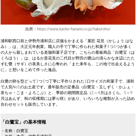
出所：https://www.kasho-hanami.co.jp/hakuroho/
浦和駅西口前と伊勢丹浦和店に店舗をかまえる「菓匠 花見（かしょう はな
み）」は、大正元年創業。職人の手で丁寧に作られた和菓子1つ1つが多く
の人から親しまれている老舗和菓子店です。こちらの看板商品「白鷺宝（は
くろほう）」は、はるか昔花見の二代目が野田の鷺山の清らかな水辺にたた
ずむ鷺（サギ）の美美しさに心奪われ「また来年も、この地で出会えるよう
に」と想いをこめて作った逸品。
白鷺の卵を型どって1つ1つ丁寧に手作りされた1口サイズの和菓子で、浦和
で人気No1のお土産です。通年販売の定番品（白鷺宝・玉しずく・かふぇ・
茶ちゃ・ごま・よろこぶ）と、季節の期間限定品（2～4月はさくら、5～9
月はあんず、秋の収穫期には夢ら咲）があり、いろいろな種類が入った詰め
合わせセットも販売しています。
「白鷺宝」の基本情報
・名称：白鷺宝