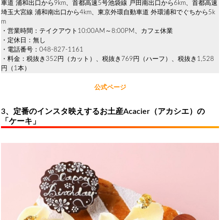
車道 浦和出口から9km、首都高速5号池袋線 戸田南出口から6km、首都高速
埼玉大宮線 浦和南出口から4km、東京外環自動車道 外環浦和でぐちから5k
m
・営業時間：テイクアウト10:00AM～8:00PM、カフェ休業
・定休日：無し
・電話番号：048-827-1161
・料金：税抜き352円（カット）、税抜き769円（ハーフ）、税抜き1,528
円（1本）
公式ページ
3、定番のインスタ映えするお土産Acacier（アカシエ）の
「ケーキ」