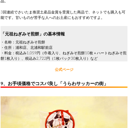
品。
3回連続でさいたま推奨土産品金賞を受賞した商品で、ネットでも購入も可
能です。甘いものが苦手な人へのお土産にもおすすめですよ。
「元祖ねぎみそ煎餅」の基本情報
・名称：元祖ねぎみそ煎餅
・住所：浦和店、北浦和駅前店
・料金：税込み1,059円（巾着入り、ねぎみそ煎餅10枚＋ハートねぎみそ煎
餅1枚入り）、税込み2,722円（1枚パック30枚入り）など
公式ページ
9、お手頃価格でコスパ良し「うらわサッカーの街」