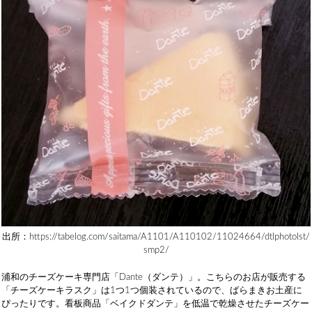
出所：https://tabelog.com/saitama/A1101/A110102/11024664/dtlphotolst/
smp2/
浦和のチーズケーキ専門店「Dante（ダンテ）」。こちらのお店が販売する
「チーズケーキラスク」は1つ1つ個装されているので、ばらまきお土産に
ぴったりです。看板商品「ベイクドダンテ」を低温で乾燥させたチーズケー