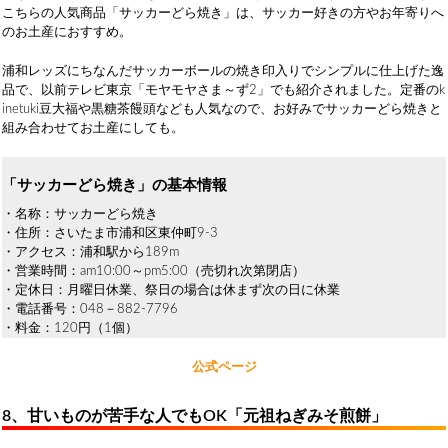
こちらの人気商品「サッカーどら焼き」は、サッカー好きの方やお年寄りへ
のお土産におすすめ。
浦和レッズにちなんだサッカーボールの焼き印入りでシンプルに仕上げた逸
品で、以前テレビ東京「モヤモヤさま～ず2」でも紹介されました。定番のk
inetuki豆大福や黒糖茶饅頭なども人気なので、お好みでサッカーどら焼きと
組み合わせてお土産にしても。
「サッカーどら焼き」の基本情報
・名称：サッカーどら焼き
・住所：さいたま市浦和区東仲町9-3
・アクセス：浦和駅から189m
・営業時間：am10:00～pm5:00（売切れ次第閉店）
・定休日：月曜日休業、祭日の場合は休まず次の日に休業
・電話番号：048－882-7796
・料金：120円（1個）
公式ページ
8、甘いものが苦手な人でもOK「元祖ねぎみそ煎餅」