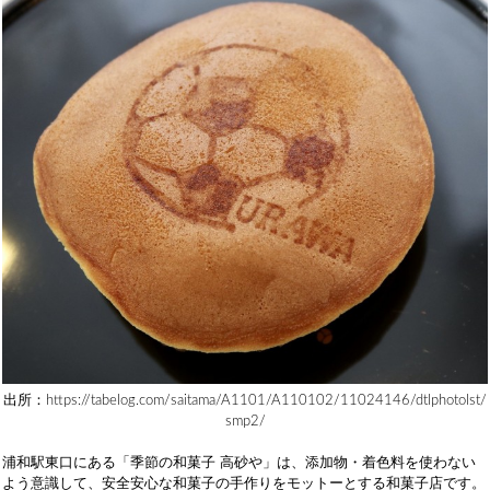
出所：https://tabelog.com/saitama/A1101/A110102/11024146/dtlphotolst/
smp2/
浦和駅東口にある「季節の和菓子 高砂や」は、添加物・着色料を使わない
よう意識して、安全安心な和菓子の手作りをモットーとする和菓子店です。