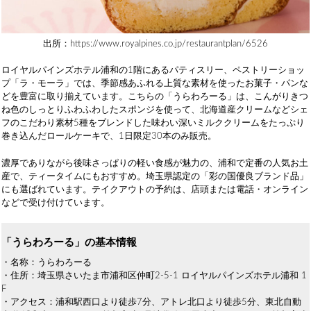
出所：https://www.royalpines.co.jp/restaurantplan/6526
ロイヤルパインズホテル浦和の1階にあるパティスリー、ペストリーショッ
プ「ラ・モーラ」では、季節感あふれる上質な素材を使ったお菓子・パンな
どを豊富に取り揃えています。こちらの「うらわろーる」は、こんがりきつ
ね色のしっとりふわふわしたスポンジを使って、北海道産クリームなどシェ
フのこだわり素材5種をブレンドした味わい深いミルククリームをたっぷり
巻き込んだロールケーキで、1日限定30本のみ販売。
濃厚でありながら後味さっぱりの軽い食感が魅力の、浦和で定番の人気お土
産で、ティータイムにもおすすめ。埼玉県認定の「彩の国優良ブランド品」
にも選ばれています。テイクアウトの予約は、店頭または電話・オンライン
などで受け付けています。
「うらわろーる」の基本情報
・名称：うらわろーる
・住所：埼玉県さいたま市浦和区仲町2-5-1 ロイヤルパインズホテル浦和 1
F
・アクセス：浦和駅西口より徒歩7分、アトレ北口より徒歩5分、東北自動