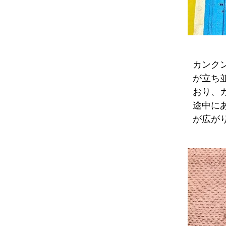
カンク
が立ち
おり、
途中に
が広が