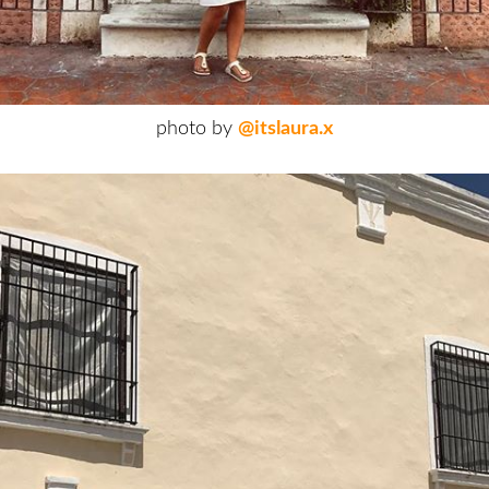
photo by
@itslaura.x