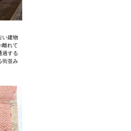
古い建物
m離れて
通過する
る街並み