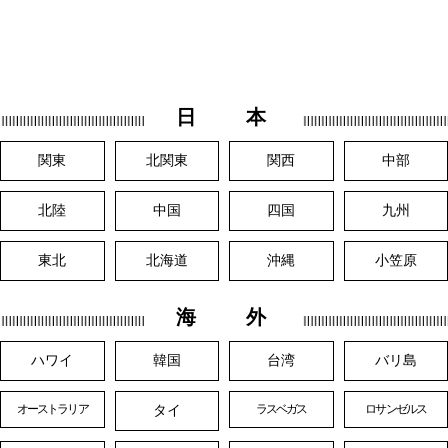
日 本
関東
北関東
関西
中部
北陸
中国
四国
九州
東北
北海道
沖縄
小笠原
海 外
ハワイ
韓国
台湾
バリ島
タイ
オーストラリア
ラスベガス
ロサンゼルス