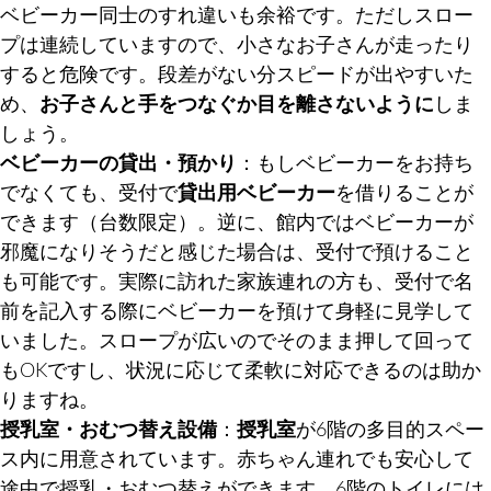
ベビーカー同士のすれ違いも余裕です。ただしスロー
プは連続していますので、小さなお子さんが走ったり
すると危険です。段差がない分スピードが出やすいた
め、
お子さんと手をつなぐか目を離さないように
しま
しょう。
ベビーカーの貸出・預かり
：もしベビーカーをお持ち
でなくても、受付で
貸出用ベビーカー
を借りることが
できます（台数限定）。逆に、館内ではベビーカーが
邪魔になりそうだと感じた場合は、受付で預けること
も可能です。実際に訪れた家族連れの方も、受付で名
前を記入する際にベビーカーを預けて身軽に見学して
いました。スロープが広いのでそのまま押して回って
もOKですし、状況に応じて柔軟に対応できるのは助か
りますね。
授乳室・おむつ替え設備
：
授乳室
が6階の多目的スペー
ス内に用意されています。赤ちゃん連れでも安心して
途中で授乳・おむつ替えができます。6階のトイレには