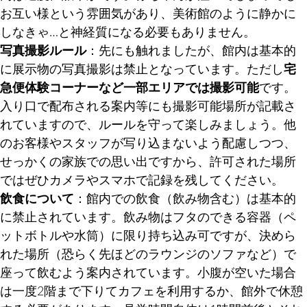
お互い様という雰囲気があり、美術館のように静かに
しなきゃ…と神経質になる必要もありません。
写真撮影ルール
：先にも触れましたが、館内は基本的
に展示物の写真撮影は禁止となっています。ただし
宅
急便体験コーナーなど一部エリアでは撮影可能
です。
入り口で配布される案内等にも撮影可能場所が記載さ
れていますので、ルールを守って楽しみましょう。他
のお客様やスタッフが写り込まないよう配慮しつつ、
せっかくの家族での思い出ですから、許可された場所
ではぜひカメラやスマホで記録を残してください。
飲食について
：館内での飲食（飲み物含む）は基本的
に禁止されています。飲み物はフタのできる容器（ペ
ットボトルや水筒）に限り持ち込み可ですが、決めら
れた場所（恐らく先ほどのラウンジのソファなど）で
座って飲むよう案内されています。小腹が空いた場合
は一度2階まで下りてカフェを利用するか、館外で休憩