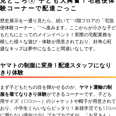
見どころ② 子ども大興奮！宅急便体
験コーナーで配達ごっこ
歴史展示を一通り見たら、続いて**4階フロアの「宅急
便体験コーナー」**へ進みます。ここからが小さな子ど
もたちにとってのメインイベント！実際の宅配業務を
模した様々な遊び・体験が用意されており、好奇心旺
盛なキッズは夢中になること間違いなしです。
ヤマトの制服に変身！配達スタッフになり
きり体験
まず子どもたちの目を輝かせるのが、
ヤマト運輸の制
服を着てなりきり体験
ができるコーナーです。子ども
用サイズ（110cm～）のジャケットや帽子が用意されて
おり、小学生くらいならピッタリ！未就学児でも110cm
に満たない場合は少しブカブカですが、「お兄さん・