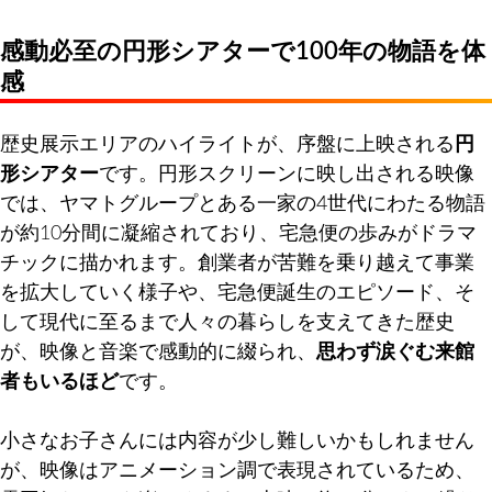
感動必至の円形シアターで100年の物語を体
感
歴史展示エリアのハイライトが、序盤に上映される
円
形シアター
です。円形スクリーンに映し出される映像
では、ヤマトグループとある一家の4世代にわたる物語
が約10分間に凝縮されており、宅急便の歩みがドラマ
チックに描かれます。創業者が苦難を乗り越えて事業
を拡大していく様子や、宅急便誕生のエピソード、そ
して現代に至るまで人々の暮らしを支えてきた歴史
が、映像と音楽で感動的に綴られ、
思わず涙ぐむ来館
者もいるほど
です。
小さなお子さんには内容が少し難しいかもしれません
が、映像はアニメーション調で表現されているため、