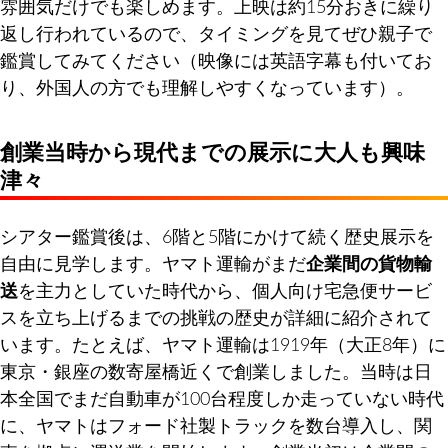
雰囲気だけでも楽しめます。上映は約15分おきに繰り
返し行われているので、タイミングを見てぜひ親子で
鑑賞してみてください（映像には英語字幕も付いてお
り、外国人の方でも理解しやすくなっています）。
創業当時から現代までの展示に大人も興味
津々
シアター鑑賞後は、6階と5階にかけて続く歴史展示を
自由に見学します。ヤマト運輸がまだ
企業間の貨物輸
送
を主力としていた時代から、個人向け宅急便サービ
スを立ち上げるまでの挑戦の歴史が詳細に紹介されて
います。たとえば、ヤマト運輸は1919年（大正8年）に
東京・銀座の数寄屋橋近くで創業しました。当時は日
本全国でまだ自動車が100台程度しか走っていない時代
に、ヤマトはフォード社製トラックを数台導入し、関