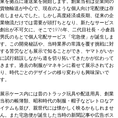
東を拠点に運送業を開始します。創業当初は企業間の
貨物輸送が中心で、現在のような個人向け宅配便は存
在しませんでした。しかし高度経済成長期、従来の企
業物流だけでは需要が頭打ちとなり、新たなサービス
創出が不可欠に。そこで1976年、二代目社長・小倉昌
男氏のもとで個人宅配サービス「宅急便」が誕生しま
す。この開発秘話や、当時業界の常識を覆す挑戦に対
する苦労なども展示で知ることができ、ヤマトがいか
に試行錯誤しながら道を切り拓いてきたかが伝わって
きます。過去の制服がマネキンに着せて展示されてお
り、時代ごとのデザインの移り変わりも興味深いで
す。
展示ケース内には昔のトラック玩具や配送用具、創業
当初の帳簿類、昭和時代の制服・帽子などレトロなア
イテムも並び、親世代には懐かしく映るかもしれませ
ん。また宅急便が誕生した当時の新聞記事や広告ポス