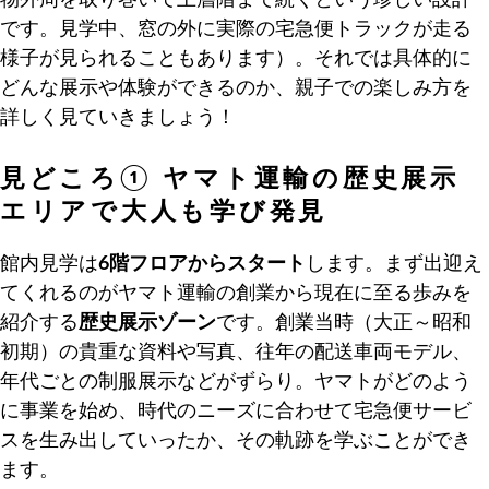
物外周を取り巻いて上層階まで続くという珍しい設計
です。見学中、窓の外に実際の宅急便トラックが走る
様子が見られることもあります）。それでは具体的に
どんな展示や体験ができるのか、親子での楽しみ方を
詳しく見ていきましょう！
見どころ① ヤマト運輸の歴史展示
エリアで大人も学び発見
館内見学は
6階フロアからスタート
します。まず出迎え
てくれるのがヤマト運輸の創業から現在に至る歩みを
紹介する
歴史展示ゾーン
です。創業当時（大正～昭和
初期）の貴重な資料や写真、往年の配送車両モデル、
年代ごとの制服展示などがずらり。ヤマトがどのよう
に事業を始め、時代のニーズに合わせて宅急便サービ
スを生み出していったか、その軌跡を学ぶことができ
ます。