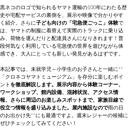
黒ネコのロゴで知られるヤマト運輸の100年にわたる歴
史や宅配サービスの裏側を、展示や映像で分かりやす
く紹介。さらに
子ども向けの「宅急便ごっこ」体験
で
は、ヤマトの制服に着替えて実際のトラックに乗り込
み、荷物を運んだりと配達員さんになりきれます！普
段何気なく利用している宅急便の世界を遊びながら体
感でき、大人にとっても新しい発見があるはずです。
本記事では、未就学児～小学生のお子さんと一緒に**
「クロネコヤマトミュージアム」を存分に楽しむポイ
ント
を徹底解説します。展示内容から体験コーナー、
ワークショップ、館内設備、混雑状況、アクセス情
報、さらに周辺のお楽しみスポットまで、家族目線で
役立つ情報を盛り込みました。屋内施設なので
雨の日
のお出かけ先**にも最適ですよ。週末レジャーの候補に
ぜひチェックしてみてください！