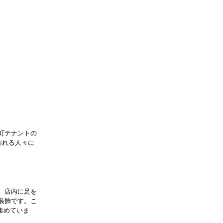
町テナントの
訪れる人々に
。店内に足を
装飾です。こ
集めていま