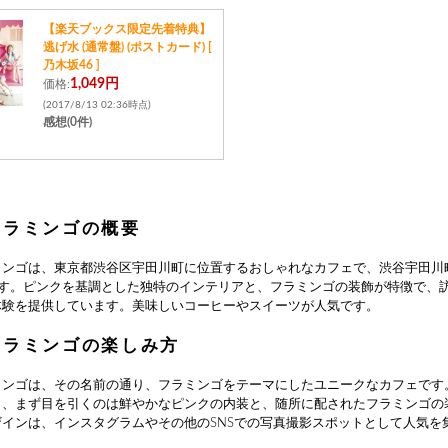
【楽天ブックス限定先着特典】
逃げ水 (通常盤) (ポストカード) [
乃木坂46 ]
1,049円
価格:
(2017/8/13 02:36時点)
感想(0件)
フラミンゴの概要
ミンゴは、東京都渋谷区宇田川町に位置するおしゃれなカフェで、渋谷宇田川
ます。ピンクを基調とした独特のインテリアと、フラミンゴの装飾が特徴で、
体験を提供しています。美味しいコーヒーやスイーツが人気です。
フラミンゴの楽しみ方
ミンゴは、その名前の通り、フラミンゴをテーマにしたユニークなカフェです
と、まず目を引くのは鮮やかなピンクの内装と、随所に配されたフラミンゴの
ザインは、インスタグラムやその他のSNSでの写真撮影スポットとして人気を