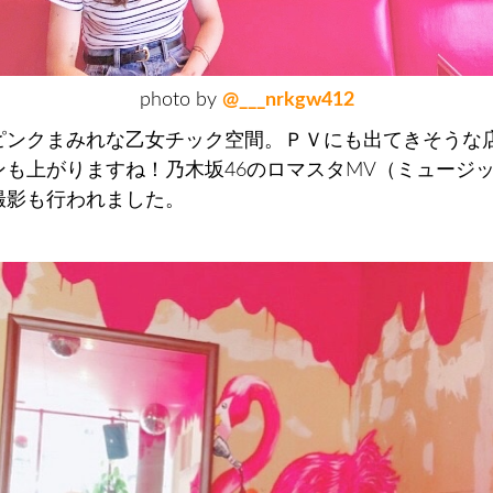
photo by
@___nrkgw412
ピンクまみれな乙女チック空間。ＰＶにも出てきそうな
ンも上がりますね！乃木坂46のロマスタMV（ミュージ
撮影も行われました。