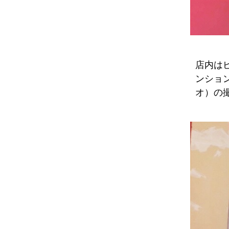
店内は
ンショ
オ）の