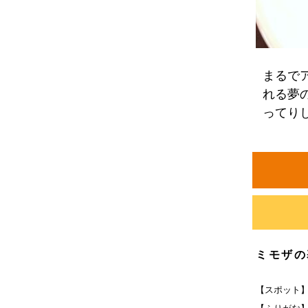
まるで
れる夢
ってり
ミモザの
【スポット