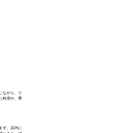
じながら、リ
た料理や、季
まず、店内に