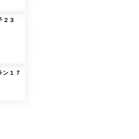
子２３
ラン１７