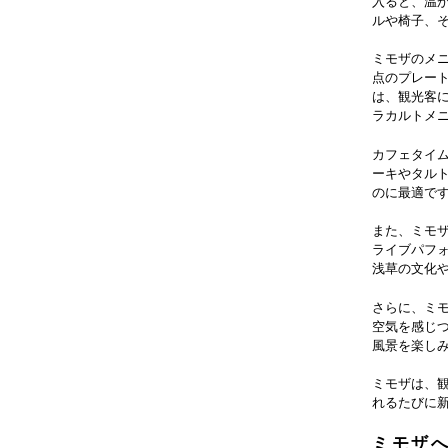
入ると、温
ルや椅子、
ミモザのメ
点のプレー
は、観光客
ラカルトメ
カフェタイ
ーキやタル
のに最適で
また、ミモ
ライブパフ
浅草の文化
さらに、ミ
空気を感じ
風景を楽し
ミモザは、
れるたびに
ミモザ