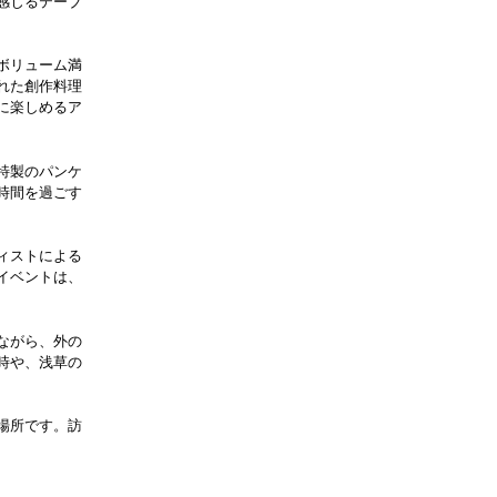
感じるテーブ
ボリューム満
れた創作料理
に楽しめるア
特製のパンケ
時間を過ごす
ィストによる
イベントは、
ながら、外の
時や、浅草の
場所です。訪