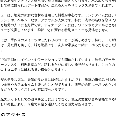
かみのあるインテリアと落ち着いた雰囲気が迎えてくれます。木のぬくもりを
そして壁に飾られたアート作品が、訪れる人々をリラックスさせてくれます。
ニューは、地元の新鮮な食材を使用した料理が中心です。ランチタイムには、
トランチや、ヘルシーなサラダボウルが人気です。特に、浅草の名物を取り入
にも地元の人々にも好評です。ディナータイムには、ワインやカクテルととも
ニューが充実しています。季節ごとに変わる特別メニューも見逃せません。
ムには、手作りのスイーツやこだわりのコーヒーが楽しめます。特に、ミモザ
トは、見た目も美しく、味も絶品です。友人や家族と一緒に、ゆったりとした
す。
ザでは定期的にイベントやワークショップも開催されています。地元のアーテ
ォーマンスや、料理教室など、訪れるたびに新しい発見があります。これらの
やコミュニティに触れる良い機会となります。
モザのテラス席は、天気の良い日には特におすすめです。浅草の街並みを眺め
つつ食事やカフェタイムを楽しむことができます。観光の合間に一息つきたい
みながらリラックスしたい時にぴったりです。
観光スポットとしての浅草を楽しむだけでなく、地元の文化や食を堪能できる
新しい発見があり、何度でも足を運びたくなる魅力があります。
へのアクセス