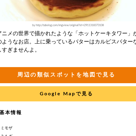
by http://tabelog.com/imgview/original?id=r2911318373108
アニメの世界で描かれたような「ホットケーキタワー」
のようなお店。上に乗っているバターはカルピスバター
しすぎませんよ。
周辺の類似スポットを地図で見る
Google Mapで見る
基本情報
】ミモザ