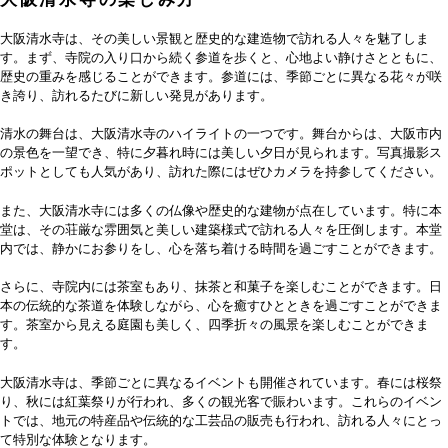
大阪清水寺は、その美しい景観と歴史的な建造物で訪れる人々を魅了しま
す。まず、寺院の入り口から続く参道を歩くと、心地よい静けさとともに、
歴史の重みを感じることができます。参道には、季節ごとに異なる花々が咲
き誇り、訪れるたびに新しい発見があります。
清水の舞台は、大阪清水寺のハイライトの一つです。舞台からは、大阪市内
の景色を一望でき、特に夕暮れ時には美しい夕日が見られます。写真撮影ス
ポットとしても人気があり、訪れた際にはぜひカメラを持参してください。
また、大阪清水寺には多くの仏像や歴史的な建物が点在しています。特に本
堂は、その荘厳な雰囲気と美しい建築様式で訪れる人々を圧倒します。本堂
内では、静かにお参りをし、心を落ち着ける時間を過ごすことができます。
さらに、寺院内には茶室もあり、抹茶と和菓子を楽しむことができます。日
本の伝統的な茶道を体験しながら、心を癒すひとときを過ごすことができま
す。茶室から見える庭園も美しく、四季折々の風景を楽しむことができま
す。
大阪清水寺は、季節ごとに異なるイベントも開催されています。春には桜祭
り、秋には紅葉祭りが行われ、多くの観光客で賑わいます。これらのイベン
トでは、地元の特産品や伝統的な工芸品の販売も行われ、訪れる人々にとっ
て特別な体験となります。