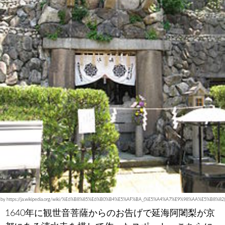
by https://ja.wikipedia.org/wiki/%E6%B8%85%E6%B0%B4%E5%AF%BA_(%E5%A4%A7%E9%98%AA%E5%B8%82)
1640年に観世音菩薩からのお告げで延海阿闍梨が京