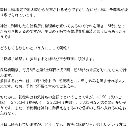
毎日20体限定で朝８時から配布されるそうですが、なにせ20体、争奪戦が繰
り広げられています。
神社に到着したら社務所に整理券が置いてあるのでそれを頂き、8時になっ
たら引き換えるのですが、平日の７時でも整理券配布済と言う日もあったそ
うです。
どうしても欲しいという方にここで朗報！
「良縁祈願祭」に参拝すると縁結び玉が確実に頂けます。
良縁祈願祭、毎月8日と第4土曜日の月2回、朝8時8分末広がりにちなんで行
わます。
参拝するためには、7時50分までに初穂料と共に申し込みを済ませれば大丈
夫です。なお、予約は不要ですのでご安心を。
ちなみに、初穂料はお気持ちの金額でということですが、4,150（良いご
縁）、2,951円（福来い）、2,222円（夫婦）、3,333円などの金額が多いそ
うです。また、初穂料は神前に御供えをするので必ずのし袋へ入れるのをお
忘れなく。
月日は限られていますが、どうしても、確実に縁結び玉が欲しいという方は