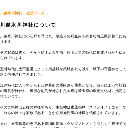
川越氷川神社 公式ページ
川越氷川神社について
川越氷川神社は小江戸と呼ばれ、蔵造りの町並みで有名な埼玉県川越市にあ
ります。
その起源は古く、今から約千五百年前、欽明天皇の時代に創建されたと伝え
られています。
室町時代に太田道灌によって川越城が築城されて以来、城下の守護神として
厚く信仰されてきました。
江戸時代に入ってからも江戸幕府の重臣達が藩主となり、彼らによって社殿
の造営が行われ、緻密な彫刻が施された本殿は埼玉県の重要文化財に指定さ
れています。
そのご祭神は五柱の神様であり、主祭神は素戔嗚尊（スサノオノミコト）で
これらの神々は家族であることから家族円満の神様と信仰されています。
また、素戔嗚尊の妻である奇稲田姫命（クシダノヒメ）も同じくご祭神であ