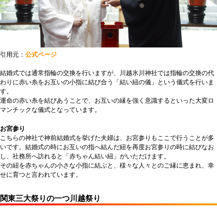
引用元：
公式ページ
結婚式では通常指輪の交換を行いますが、川越氷川神社では指輪の交換の代
わりに赤い糸をお互いの小指に結び合う「結い紐の儀」という儀式を行いま
す。
運命の赤い糸を結びあうことで、お互いの縁を強く意識するといった大変ロ
マンチックな儀式となっています。
お宮参り
こちらの神社で神前結婚式を挙げた夫婦は、お宮参りもここで行うことが多
いです。結婚式の時にお互いの指へ結んだ紐を再度お宮参りの時に結びなお
し、社務所へ訪れると「赤ちゃん結い紐」がいただけます。
その紐を赤ちゃんの小さな小指に結ぶと、様々な人々とのご縁に恵まれ、幸
せに育つと言われています。
関東三大祭りの一つ川越祭り