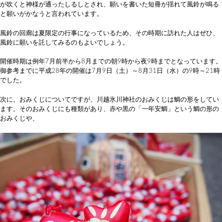
が吹くと神様が通ったしるしとされ、願いを書いた短冊が揺れて風鈴が鳴る
と願いがかなうと言われています。
風鈴の回廊は夏限定の行事になっているため、その時期に訪れた人はぜひ、
風鈴に願いを託してみるのもよいでしょう。
開催時期は例年7月前半から8月までの朝9時から夜9時までとなっています。
御参考までに平成28年の開催は7月9日（土）～8月31日（水）の9時～21時
でした。
次に、おみくじについてですが、川越氷川神社のおみくじは鯛の形をしてい
ます。そのおみくじにも種類があり、赤や黒の「一年安鯛」という鯛の形の
おみくじや、