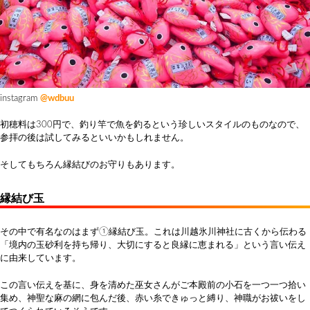
instagram
@wdbuu
初穂料は300円で、釣り竿で魚を釣るという珍しいスタイルのものなので、
参拝の後は試してみるといいかもしれません。
そしてもちろん縁結びのお守りもあります。
縁結び玉
その中で有名なのはまず①縁結び玉。これは川越氷川神社に古くから伝わる
「境内の玉砂利を持ち帰り、大切にすると良縁に恵まれる」という言い伝え
に由来しています。
この言い伝えを基に、身を清めた巫女さんがご本殿前の小石を一つ一つ拾い
集め、神聖な麻の網に包んだ後、赤い糸できゅっと縛り、神職がお祓いをし