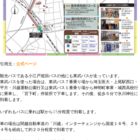
引用元：
公式ページ
観光バスである小江戸巡回バスの他にも東武バスが走っています。
東武バスを使った場合は、東武バス７番乗り場から埼玉医大・上尾駅西口・
平方・川越運動公園行又は東武バス１番乗り場から神明町車庫・城西高校行
に乗車し、「宮下町」停留所で下車します。その後、徒歩５分で氷川神社に
到着します。
いずれもバスに乗れば駅から15分程度で到着します。
車の場合は関越自動車道の「川越」インターチェンジから国道１６号、２５
４号を経由して約２０分程度で到着です。