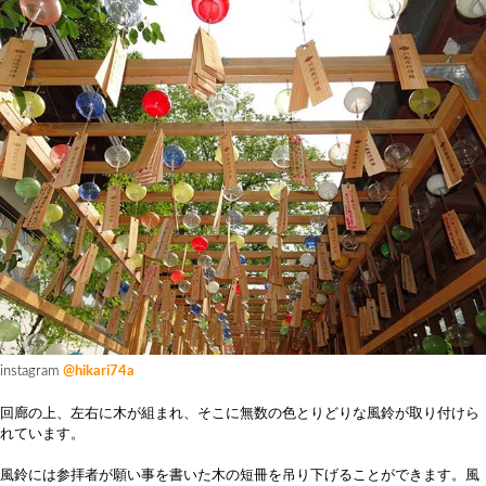
instagram
@hikari74a
回廊の上、左右に木が組まれ、そこに無数の色とりどりな風鈴が取り付けら
れています。
風鈴には参拝者が願い事を書いた木の短冊を吊り下げることができます。風