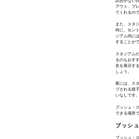
試合がない
アウト、プ
てくれるの
また、スタ
特に、セン
ジアム内に
することが
スタジアムの外
るのもおす
史を展示す
しょう。
夜には、ス
プされる様
いなしです
ブッシュ・
できる場所
ブッシ
ブッシュ・