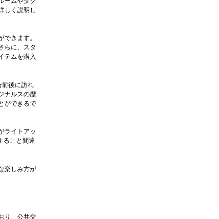
ルームやダグ
詳しく説明し
ができます。
さらに、スタ
イテムを購入
試合前後に訪れ
ジナルスの歴
とができるで
がライトアッ
すること間違
な楽しみ方が
おり、公共交