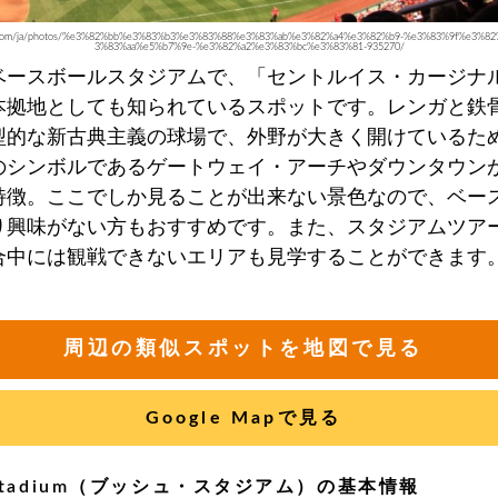
abay.com/ja/photos/%e3%82%bb%e3%83%b3%e3%83%88%e3%83%ab%e3%82%a4%e3%82%b9-%e3%83%9f%e3%8
3%83%aa%e5%b7%9e-%e3%82%a2%e3%83%bc%e3%83%81-935270/
ベースボールスタジアムで、「セントルイス・カージナ
本拠地としても知られているスポットです。レンガと鉄
型的な新古典主義の球場で、外野が大きく開けているた
のシンボルであるゲートウェイ・アーチやダウンタウン
特徴。ここでしか見ることが出来ない景色なので、ベー
り興味がない方もおすすめです。また、スタジアムツア
合中には観戦できないエリアも見学することができます
周辺の類似スポットを地図で見る
Google Mapで見る
 Stadium（ブッシュ・スタジアム）の基本情報