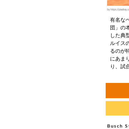
by https://pix
有名な
団」の
した典
ルイス
るのが
にあま
り、試
Busch