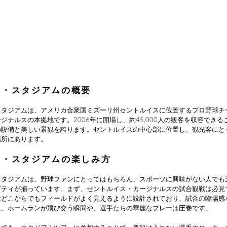
ュ・スタジアムの概要
スタジアムは、アメリカ合衆国ミズーリ州セントルイスに位置するプロ野球チ
ジナルスの本拠地です。2006年に開場し、約45,000人の観客を収容できる
の設備と美しい景観を誇ります。セントルイスの中心部に位置し、観光客にと
場所にあります。
ュ・スタジアムの楽しみ方
スタジアムは、野球ファンにとってはもちろん、スポーツに興味がない人でも
ビティが揃っています。まず、セントルイス・カージナルスの試合観戦は必見
はどこからでもフィールドがよく見えるように設計されており、試合の臨場感
に、ホームランが飛び交う瞬間や、選手たちの華麗なプレーは圧巻です。