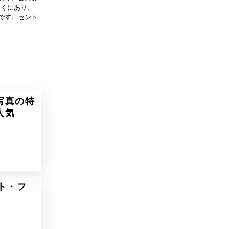
近くにあり、
です。セント
写真の特
人気
ト・フ