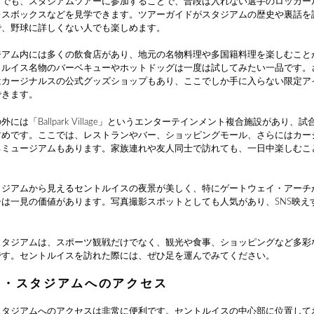
日でも、スタジアムツアーに参加することで、普段は入れない選手のロッカー
レスボックスなどを見学できます。ツアーガイドがスタジアムの歴史や裏話を
で、野球に詳しくない人でも楽しめます。
ジアム内には多くの飲食店があり、地元の名物料理や多国籍料理を楽しむこと
トルイス名物のバーベキューやホットドッグは一度は試してみたい一品です。
はカージナルスの公式グッズショップもあり、ここでしか手に入らない限定ア
できます。
には「Ballpark Village」というエンターテインメント複合施設があり、
すめです。ここでは、レストランやバー、ショッピングモール、さらにはカー
るミュージアムもあります。家族連れや友人同士で訪れても、一日中楽しむこ
タジアムから見えるセントルイスの夜景が美しく、特にゲートウェイ・アーチ
子は一見の価値があります。写真撮影スポットとしても人気があり、SNS映え
。
スタジアムは、スポーツ観戦だけでなく、観光や食事、ショッピングなど多彩
です。セントルイスを訪れた際には、ぜひ足を運んでみてください。
ュ・スタジアムへのアクセス
スタジアムへのアクセスは非常に便利です。セントルイスの中心部に位置して