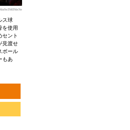
2%ba%e3%83%bc%e
ルス球
骨を使用
めセント
が見渡せ
スボール
ーもあ
。