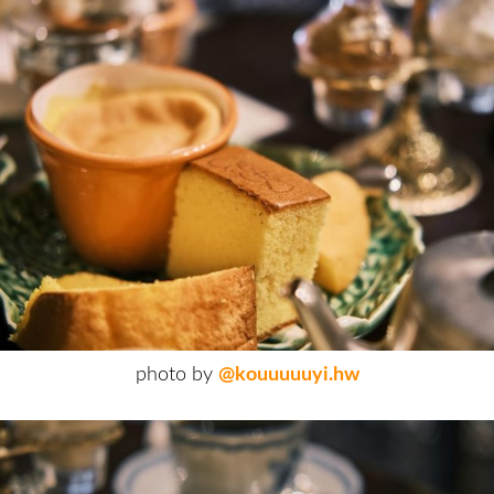
photo by
@kouuuuuyi.hw