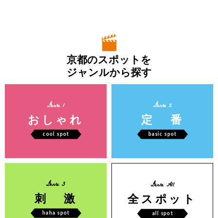
京都のスポットを
ジャンルから探す
Genre 1
Genre 2
おしゃれ
定 番
cool spot
basic spot
Genre 3
Genre All
刺 激
全スポット
haha spot
all spot