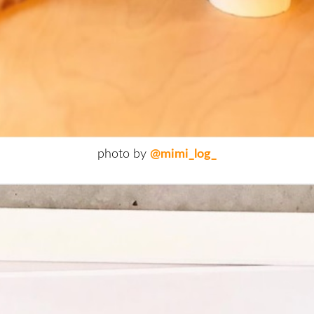
photo by
@mimi_log_