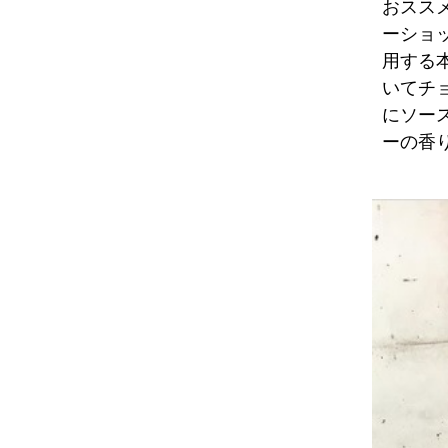
おスス
ーショップ
用する
いてチ
にソー
ーの香