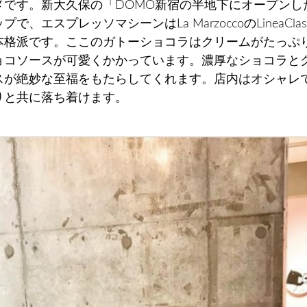
メです。新大久保の「DOMO新宿の半地下にオープンし
で、エスプレッソマシーンはLa MarzoccoのLineaClas
本格派です。ここのガトーショコラはクリームがたっぷ
ョコソースが可愛くかかっています。濃厚なショコラと
スが絶妙な至福をもたらしてくれます。店内はオシャレ
りと共に落ち着けます。