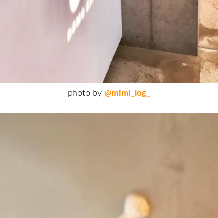
photo by
@mimi_log_