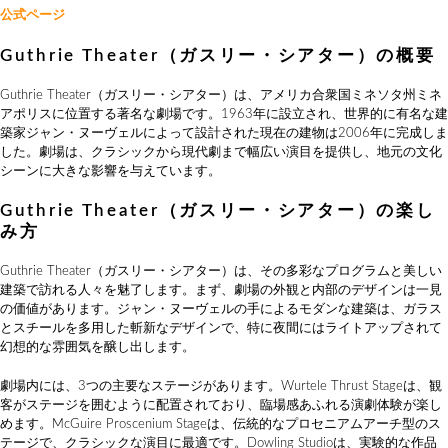
公式ページ
Guthrie Theater（ガスリー・シアター）の概要
Guthrie Theater（ガスリー・シアター）は、アメリカ合衆国ミネソタ州ミネ
アポリスに位置する著名な劇場です。1963年に設立され、世界的に有名な建
築家ジャン・ヌーヴェルによって設計された現在の建物は2006年に完成しま
した。劇場は、クラシックから現代劇まで幅広い演目を提供し、地元の文化
シーンに大きな影響を与えています。
Guthrie Theater（ガスリー・シアター）の楽し
み方
Guthrie Theater（ガスリー・シアター）は、その多彩なプログラムと美しい
建築で訪れる人々を魅了します。まず、劇場の外観と内部のデザインは一見
の価値があります。ジャン・ヌーヴェルの手によるモダンな建築は、ガラス
とスチールを多用した斬新なデザインで、特に夜間にはライトアップされて
幻想的な雰囲気を醸し出します。
劇場内には、3つの主要なステージがあります。Wurtele Thrust Stageは、観
客がステージを囲むように配置されており、臨場感あふれる演劇体験が楽し
めます。McGuire Proscenium Stageは、伝統的なプロセニアムアーチ型のス
テージで、クラシックな演目に最適です。Dowling Studioは、実験的な作品