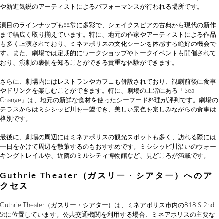
や新進気鋭のアーティストによるパフォーマンスが行われる場所です。
演目のラインナップも非常に多彩で、シェイクスピアの古典から現代の新作
まで幅広く取り揃えています。特に、地元の作家やアーティストによる作品
も多く上演されており、ミネアポリスの文化シーンを体感する絶好の機会で
す。また、劇場では定期的にワークショップやトークイベントも開催されて
おり、演劇の裏側を知ることができる貴重な体験ができます。
さらに、劇場内にはレストランやカフェも併設されており、観劇前後に食事
やドリンクを楽しむことができます。特に、劇場の上階にある「Sea
Change」は、地元の新鮮な食材を使ったシーフード料理が評判です。劇場の
テラスからはミシシッピ川を一望でき、美しい景色を楽しみながらの食事は
格別です。
最後に、劇場の周辺にはミネアポリスの観光スポットも多く、訪れる際には
一日をかけて周辺を散策するのもおすすめです。ミシシッピ川沿いのウォー
キングトレイルや、近隣のミルシティ博物館など、見どころが満載です。
Guthrie Theater（ガスリー・シアター）へのア
クセス
Guthrie Theater（ガスリー・シアター）は、ミネアポリス市内の818 S 2nd
Stに位置しています。公共交通機関を利用する場合、ミネアポリスの主要な