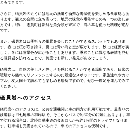
ともできます。
さらに、礒貝岩の近くには地元の漁港や新鮮な海産物を楽しめる食事処もあ
ります。観光の合間に立ち寄って、地元の味覚を堪能するのも一つの楽しみ
方です。特に、志賀町は新鮮な魚介類が豊富で、海の幸を使った料理が絶品
です。
また、礒貝岩は四季折々の風景を楽しむことができるスポットでもありま
す。春には桜が咲き誇り、夏には青い海と空が広がります。秋には紅葉が美
しく、冬には雪景色が広がることもあります。季節ごとに異なる表情を見せ
る礒貝岩を訪れることで、何度でも新しい発見があるでしょう。
礒貝岩は、自然の美しさと静けさを感じることができる場所であり、日常の
喧騒から離れてリフレッシュするのに最適なスポットです。家族連れやカッ
プル、友人同士で訪れても楽しめる場所ですので、ぜひ一度足を運んでみて
ください。
礒貝岩へのアクセス
礒貝岩へのアクセスは、公共交通機関と車の両方が利用可能です。最寄りの
鉄道駅はJR七尾線の羽咋駅で、そこからバスで約30分の距離にあります。車
で訪れる場合は、北陸自動車道の金沢西ICから約1時間のドライブとなりま
す。駐車場も完備されているので、車でのアクセスも便利です。