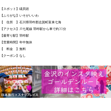
【スポット】礒貝岩
【ふりがな】いそがいいわ
【 住所 】石川県羽咋郡志賀町富来七海
【アクセス】JR七尾線 羽咋駅から車で約30分
【最寄り駅】羽咋駅
【営業時間】年中無休
【 料金 】無料
【クーポン】なし