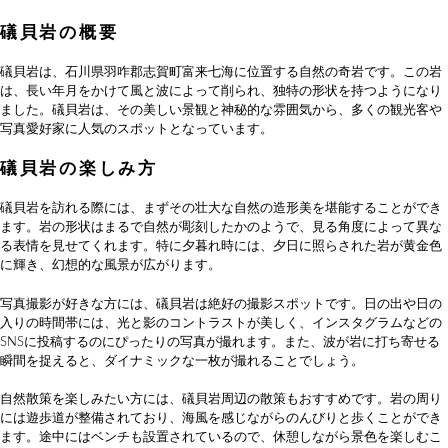
礒貝岩の概要
礒貝岩は、石川県羽咋郡志賀町富来七海に位置する自然の奇岩です。この岩
は、長い年月をかけて風と波によって削られ、独特の形状を持つようになり
ました。礒貝岩は、その美しい景観と神秘的な雰囲気から、多くの観光客や
写真愛好家に人気のスポットとなっています。
礒貝岩の楽しみ方
礒貝岩を訪れる際には、まずその壮大な自然の造形美を堪能することができ
ます。岩の形状はまるで自然が彫刻したかのようで、見る角度によって異な
る表情を見せてくれます。特に夕暮れ時には、夕日に照らされた岩が黄金色
に輝き、幻想的な風景が広がります。
写真撮影が好きな方には、礒貝岩は絶好の撮影スポットです。日の出や日の
入りの時間帯には、光と影のコントラストが美しく、インスタグラムなどの
SNSに投稿するのにぴったりの写真が撮れます。また、波が岩に打ち寄せる
瞬間を捉えると、ダイナミックな一枚が撮れることでしょう。
自然散策を楽しみたい方には、礒貝岩周辺の散策もおすすめです。岩の周り
には遊歩道が整備されており、海風を感じながらのんびりと歩くことができ
ます。途中にはベンチも設置されているので、休憩しながら景色を楽しむこ