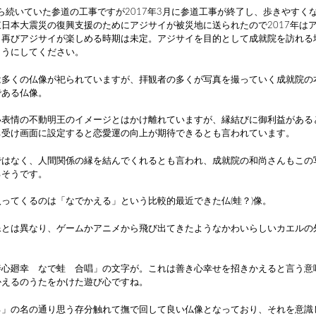
から続いていた参道の工事ですが2017年3月に参道工事が終了し、歩きやすく
日本大震災の復興支援のためにアジサイが被災地に送られたので2017年は
。再びアジサイが楽しめる時期は未定。アジサイを目的として成就院を訪れる
ようにしてください。
は多くの仏像が祀られていますが、拝観者の多くが写真を撮っていく成就院の
である仏像。
い表情の不動明王のイメージとはかけ離れていますが、縁結びに御利益がある
ち受け画面に設定すると恋愛運の向上が期待できるとも言われています。
ではなく、人間関係の縁を結んでくれるとも言われ、成就院の和尚さんもこの
るそうです。
ってくるのは「なでかえる」という比較的最近できた仏(蛙？)像。
像とは異なり、ゲームかアニメから飛び出てきたようなかわいらしいカエルの
善心廻幸 なで蛙 合唱」の文字が。これは善き心幸せを招きかえると言う意
かえるのうたをかけた遊び心ですね。
る」の名の通り思う存分触れて撫で回して良い仏像となっており、それを意識