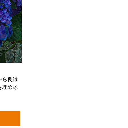
から良縁
を埋め尽