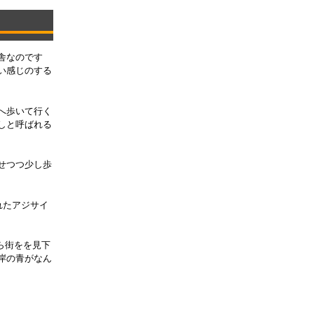
舎なのです
い感じのする
へ歩いて行く
しと呼ばれる
せつつ少し歩
れたアジサイ
ら街をを見下
岸の青がなん