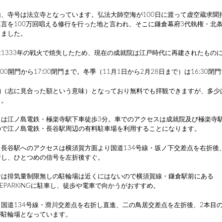
山、寺号は法立寺となっています。弘法大師空海が100日に渡って虚空蔵求聞
言を100万回唱える修行を行った地と言われ、そこに鎌倉幕府3代執権・北
しました。
1333年の戦火で焼失したため、現在の成就院は江戸時代に再建されたもの
00開門から17:00閉門まで。冬季（11月1日から2月28日まで）は16:30閉
納（志に見合った額という意味）となっており無料でも拝観できますが、多少
う。
スは江ノ島電鉄・極楽寺駅下車徒歩3分。車でのアクセスは成就院及び極楽寺
ので江ノ島電鉄・長谷駅周辺の有料駐車場を利用することになります。
・長谷駅へのアクセスは横須賀方面より国道134号線・坂ノ下交差点を右折後
折し、ひとつめの信号を左折後すぐ。
合は排気量制限無しの駐輪場は近くにはないので横須賀線・鎌倉駅前にある
CLEPARKINGに駐車し、徒歩や電車で向かうがおすすめ。
国道134号線・滑川交差点を右折し直進、二の鳥居交差点を左折後、2本目
が駐輪場となっています。