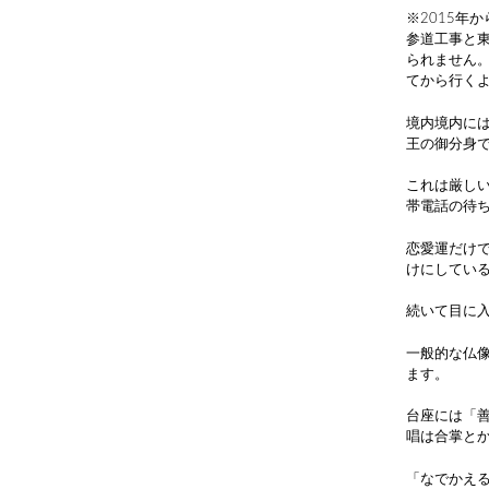
※2015年
参道工事と東
られません
てから行く
境内境内に
王の御分身
これは厳し
帯電話の待
恋愛運だけ
けにしてい
続いて目に入
一般的な仏
ます。
台座には「
唱は合掌と
「なでかえ