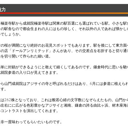
魅力
・極楽寺駅から成就院極楽寺駅は関東の駅百選にも選ばれている駅。小さな駅
らの駅舎なので都会生まれの人にはもの珍しく、それ以外の人であれば懐かし
いでしょうか。
前の桜が満開になり絶好のお花見スポットでもあります。駅を後にして東方面
形の店「ドールアンリミテッド」さんがあり、その交差点を右折すると切り通
山を切り開いて作られた細い道。
簡単に封鎖ができるようにと敢えて細くしてあるのです。鎌倉時代に思いを馳
成就院参道の入り口が見えてきます。
から山門成就院はアジサイの寺と呼ばれるだけはあり、6月には参道に植えら
ます。
数は262株となっており、これは般若心経の文字数になぞらえたもの。山門か
の左右にに広がる色彩豊かなアジサイと湘南、鎌倉の誇る由比ヶ浜、材木座海
いコントラストを演出してくれます。
是非一度味わってもらいたいものです。