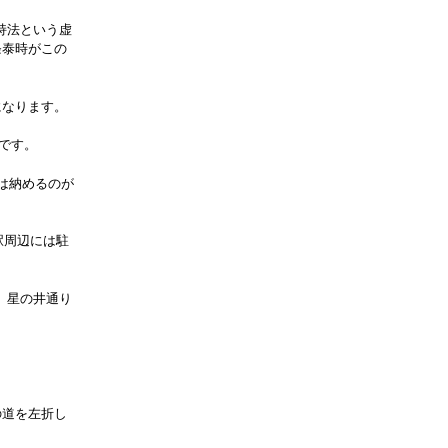
持法という虚
条泰時がこの
になります。
門です。
は納めるのが
駅周辺には駐
、星の井通り
の道を左折し