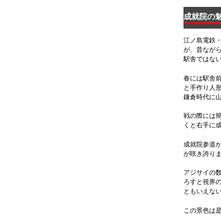
成就院の
江ノ島電鉄
が、昔なが
駅舎ではな
春には駅舎
と手作り人
鎌倉時代に
戦の際には
くと右手に
成就院参道
が咲き誇り
アジサイの
ろすと視界
ともいえな
この景色は