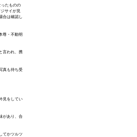
なったものの
アジサイが見
場合は確認し
本尊・不動明
と言われ、携
写真も待ち受
外見をしてい
味があり、合
してかツルツ