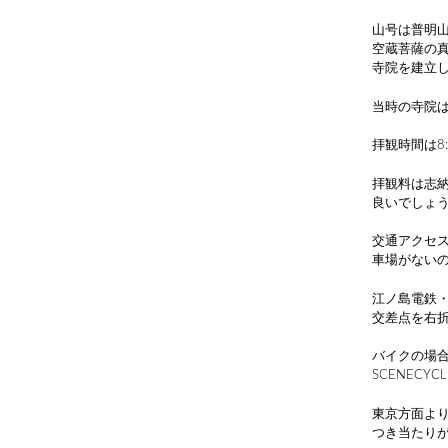
山号は普明
空蔵菩薩の真
寺院を建立
当時の寺院は
拝観時間は8:
拝観料は志
良いでしょ
交通アクセ
車場がない
江ノ島電鉄
交差点を右
バイクの場
SCENECY
東京方面より
つき当たり