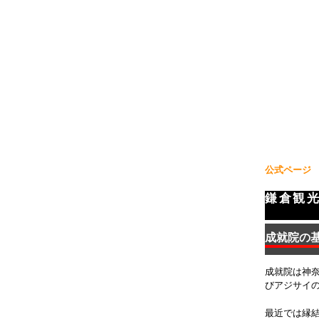
公式ページ
鎌倉観
成就院の
成就院は神
びアジサイ
最近では縁