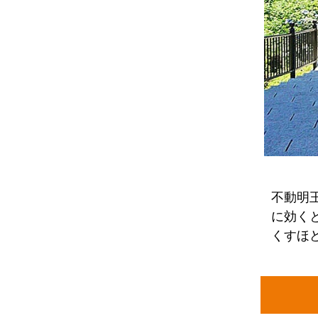
不動明
に効く
くすほ