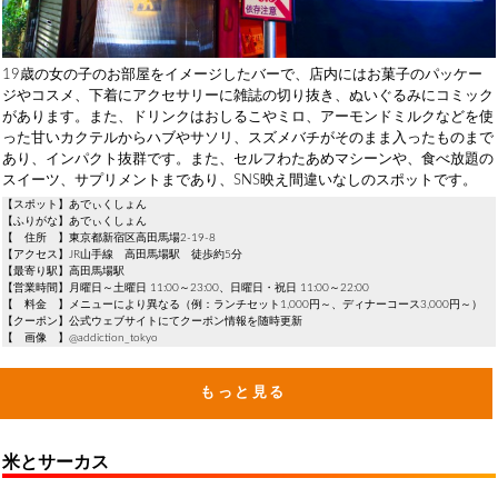
19歳の女の子のお部屋をイメージしたバーで、店内にはお菓子のパッケー
ジやコスメ、下着にアクセサリーに雑誌の切り抜き、ぬいぐるみにコミック
があります。また、ドリンクはおしるこやミロ、アーモンドミルクなどを使
った甘いカクテルからハブやサソリ、スズメバチがそのまま入ったものまで
あり、インパクト抜群です。また、セルフわたあめマシーンや、食べ放題の
スイーツ、サプリメントまであり、SNS映え間違いなしのスポットです。
【スポット】あでぃくしょん
【ふりがな】あでぃくしょん
【 住所 】東京都新宿区高田馬場2-19-8
【アクセス】JR山手線 高田馬場駅 徒歩約5分
【最寄り駅】高田馬場駅
【営業時間】月曜日～土曜日 11:00～23:00、日曜日・祝日 11:00～22:00
【 料金 】メニューにより異なる（例：ランチセット1,000円～、ディナーコース3,000円～）
【クーポン】公式ウェブサイトにてクーポン情報を随時更新
【 画像 】@addiction_tokyo
もっと見る
米とサーカス