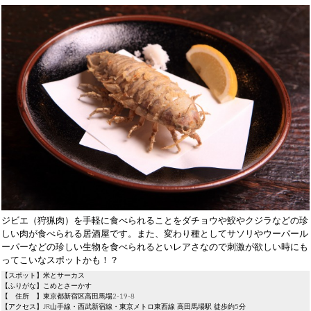
ジビエ（狩猟肉）を手軽に食べられることをダチョウや鮫やクジラなどの珍
しい肉が食べられる居酒屋です。また、変わり種としてサソリやウーパール
ーパーなどの珍しい生物を食べられるといレアさなので刺激が欲しい時にも
ってこいなスポットかも！？
【スポット】米とサーカス
【ふりがな】こめとさーかす
【 住所 】東京都新宿区高田馬場2-19-8
【アクセス】JR山手線・西武新宿線・東京メトロ東西線 高田馬場駅 徒歩約5分