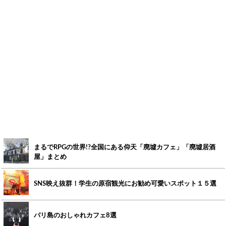
まるでRPGの世界!?全国にある仰天「廃墟カフェ」「廃墟居酒
屋」まとめ
SNS映え抜群！学生の原宿観光にお勧め可愛いスポット１５選
バリ島のおしゃれカフェ8選