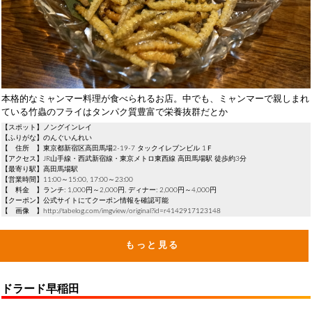
本格的なミャンマー料理が食べられるお店。中でも、ミャンマーで親しまれ
ている竹蟲のフライはタンパク質豊富で栄養抜群だとか
【スポット】ノングインレイ
【ふりがな】のんぐいんれい
【 住所 】東京都新宿区高田馬場2-19-7 タックイレブンビル 1Ｆ
【アクセス】JR山手線・西武新宿線・東京メトロ東西線 高田馬場駅 徒歩約3分
【最寄り駅】高田馬場駅
【営業時間】11:00～15:00, 17:00～23:00
【 料金 】ランチ: 1,000円～2,000円, ディナー: 2,000円～4,000円
【クーポン】公式サイトにてクーポン情報を確認可能
【 画像 】http://tabelog.com/imgview/original?id=r4142917123148
もっと見る
ドラード早稲田