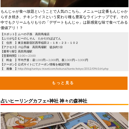
もんじゃが食べ放題ということで人気のこちら。メニューは定番もんじゃか
らすき焼き、チキンライスという変わり種も豊富なラインナップです。その
中でもクリームもりもりの「デザートもんじゃ」は新感覚な味で食べてみる
価値アリ！？
【スポット】ムーの子孫 高田馬場店
【ふりがな】むーのしそん たかだのばばてん
【 住所 】東京都新宿区西早稲田２－１８－２３－１０２
【アクセス】JR山手線 高田馬場駅 徒歩約5分
【最寄り駅】高田馬場駅
【営業時間】11:00～23:00
【 料金 】平均予算：昼1,000円～2,000円、夜2,000円～3,000円
【クーポン】公式サイトにてクーポン情報を確認可能
【 画像 】http://blog.hankyu-travel.com/kokunai/kanto/tokyo/2012/096164.php
もっと見る
占いヒーリングカフェ×神社 神々の森神社