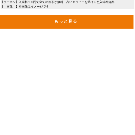
【クーポン】入場料500円で全てのお茶が無料、占いセラピーを受けると入場料無料
【 画像 】※画像はイメージです
もっと見る