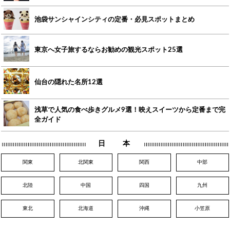
池袋サンシャインシティの定番・必見スポットまとめ
東京へ女子旅するならお勧めの観光スポット25選
仙台の隠れた名所12選
浅草で人気の食べ歩きグルメ9選！映えスイーツから定番まで完
全ガイド
日 本
関東
北関東
関西
中部
北陸
中国
四国
九州
東北
北海道
沖縄
小笠原