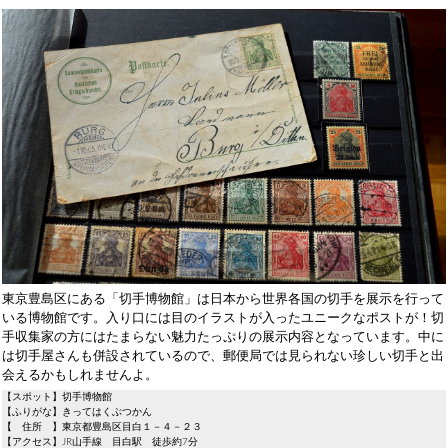
東京豊島区にある「切手博物館」は日本から世界各国の切手を展示を行って
いる博物館です。入り口には目のイラストが入ったユニークなポストが！切
手収集家の方にはたまらない魅力たっぷりの展示内容となっています。中に
は切手屋さんも併設されているので、郵便局では見られない珍しい切手と出
会えるかもしれませんよ。
【スポット】切手博物館
【ふりがな】きってはくぶつかん
【 住所 】東京都豊島区目白１－４－２３
【アクセス】JR山手線 目白駅 徒歩約7分