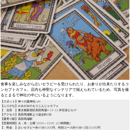
食事を楽しみながら占いセラピーを受けられたり、お参りが出来たりするコ
ンセプトカフェ。店内も神聖なインテリアで揃えられているため、写真を撮
るとまるで神社の中にいるようになります。
【スポット】神々の森神社cafe
【ふりがな】かみがみのもりじんじゃカフェ
【 住所 】東京都新宿区高田馬場4-13-12 伊豆栄ビル3F
【アクセス】高田馬場駅より徒歩約3分
【最寄り駅】高田馬場駅
【営業時間】火・木・土曜 18:00～22:00（23時閉館）
【 料金 】占いセラピー約45分5,000円、特別コース約90分×2日10,000円