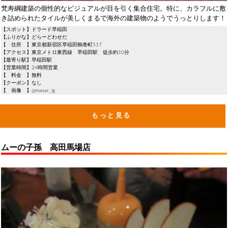
梵寿綱建築の個性的なビジュアルが目を引く集合住宅。特に、カラフルに敷
き詰められたタイルが美しくまるで海外の建築物のようでうっとりします！
【スポット】ドラード早稲田
【ふりがな】どらーどわせだ
【 住所 】東京都新宿区早稲田鶴巻町517
【アクセス】東京メトロ東西線 早稲田駅 徒歩約10分
【最寄り駅】早稲田駅
【営業時間】24時間営業
【 料金 】無料
【クーポン】なし
【 画像 】@masar_ig
もっと見る
ムーの子孫 高田馬場店