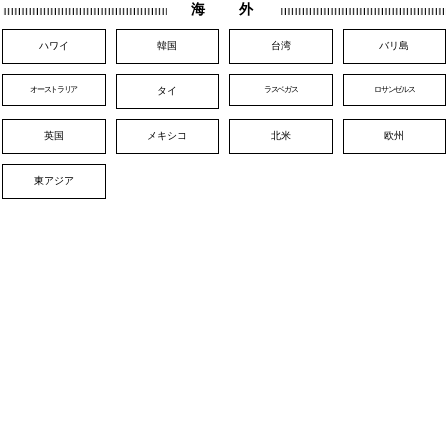
海 外
ハワイ
韓国
台湾
バリ島
オーストラリア
ラスベガス
ロサンゼルス
タイ
英国
メキシコ
北米
欧州
東アジア