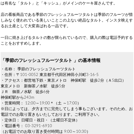
は有名な「タルト」と「キッシュ」がメインのケーキ屋さんです。
店の看板商品である季節のフレッシュフルーツタルトは季節のフルーツが惜
しみなく使われている美しいことこの上ない絶品なタルト。インスタ映えす
るお土産として大変喜ばれる一品です。
一日に焼き上げるタルトの数が限られているので、購入の際は電話予約する
ことをおすすめします。
「季節のフレッシュフルーツタルト 」の基本情報
・名称： 季節のフレッシュフルーツタルト
・住所：〒101-0052 東京都千代田区神田小川町3-16-5
・アクセス：都営地下鉄・東京メトロ 神保町駅 徒歩2分（Ａ5出口）
東京メトロ 新御茶ノ水駅 徒歩5分
ＪＲ 御茶ノ水駅 徒歩6分
神保町駅から243m
・営業時間： 12:00～19:00＊（土 ～17:00）
※日によっては、夕方までに完売してしまう事もございます。そのため、お
電話でのお取り置きもいたしております。ご利用下さい。
・定休日： 日曜日・祝日・（土曜日不定休）
・電話番号： 03-3291-6910
（お電話でのお取り置き受付時間は 9:00～10:30）