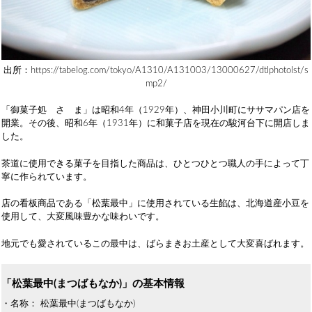
出所：https://tabelog.com/tokyo/A1310/A131003/13000627/dtlphotolst/s
mp2/
「御菓子処 さゝま」は昭和4年（1929年）、神田小川町にササマパン店を
開業。その後、昭和6年（1931年）に和菓子店を現在の駿河台下に開店しま
した。
茶道に使用できる菓子を目指した商品は、ひとつひとつ職人の手によって丁
寧に作られています。
店の看板商品である「松葉最中」に使用されている生餡は、北海道産小豆を
使用して、大変風味豊かな味わいです。
地元でも愛されているこの最中は、ばらまきお土産として大変喜ばれます。
「松葉最中(まつばもなか)」の基本情報
・名称： 松葉最中(まつばもなか)