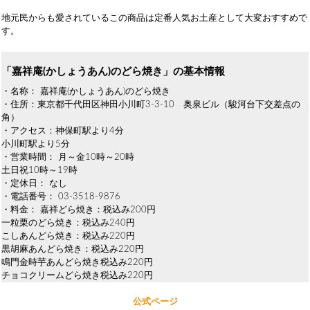
地元民からも愛されているこの商品は定番人気お土産として大変おすすめで
す。
「嘉祥庵(かしょうあん)のどら焼き」の基本情報
・名称： 嘉祥庵(かしょうあん)のどら焼き
・住所：東京都千代田区神田小川町3-3-10 奥泉ビル（駿河台下交差点の
角）
・アクセス：神保町駅より4分
小川町駅より5分
・営業時間： 月～金10時～20時
土日祝10時～19時
・定休日： なし
・電話番号： 03-3518-9876
・料金： 嘉祥どら焼き：税込み200円
一粒栗のどら焼き：税込み240円
こしあんどら焼き：税込み220円
黒胡麻あんどら焼き：税込み220円
鳴門金時芋あんどら焼き税込み220円
チョコクリームどら焼き税込み220円
公式ページ