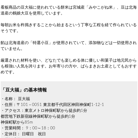
看板商品の豆大福に使われている餅米は宮城産「みやこがね米」、豆は北海
道産の鶴娘大豆を使用しています。
毎朝お米を杵搗きすることから始まるという丁寧な工程を経て作られている
そうです。
餡は北海道産の「特選小豆」が使用されていて、添加物などは一切使用され
ていません。
厳選された材料を使い、どなたでも楽しめる体に優しい和菓子は地元民から
も根強い人気を誇ります。お年寄りの方や、ばらまきお土産としてもおすす
めです。
「豆大福」の基本情報
・名称： 豆大福
・住所：〒101－0051 東京都千代田区神田神保町1-12-1
・アクセス：東京メトロ神保町駅から徒歩約1分
都営地下鉄新宿線神保町駅から徒歩約1分
神保町駅から85m
・営業時間： 9：00～18：00
・定休日： 日曜日 祝日