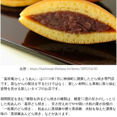
出所：https://kashouan.thebase.in/items/38925630
「嘉祥庵(かしょうあん)」は2018年7月に神保町に開業したどら焼き専門店
です。昔ながらの製法を守るだけではなく、新しい材料にも果敢に取り組む
姿勢を見せる新しいタイプのお店です。
期間限定を含む7種類を誇るどら焼きの種類は、糖度52度の甘さのしっとり
した粒あんの「嘉祥どら焼き」、甘さ控えめでやや固い大粒の栗が自慢の
「一粒栗のどら焼き」、粒あんに黒胡麻や擦り黒胡麻、水飴を加えた濃厚な
味の「黒胡麻あんどら焼き」などがあります。