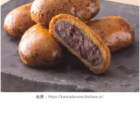
出所：https://kansadaruma.thebase.in/