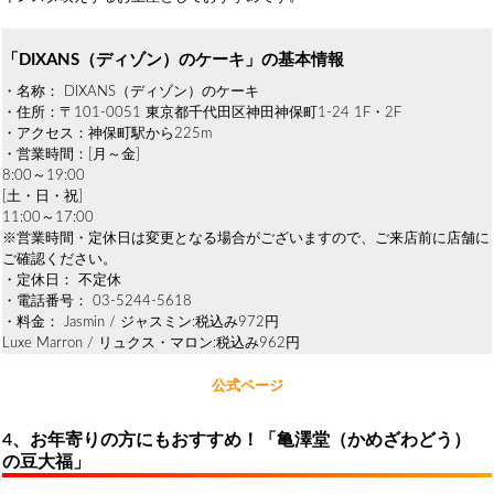
「DIXANS（ディゾン）のケーキ」の基本情報
・名称： DIXANS（ディゾン）のケーキ
・住所：〒101-0051 東京都千代田区神田神保町1-24 1F・2F
・アクセス：神保町駅から225m
・営業時間：[月～金]
8:00～19:00
[土・日・祝]
11:00～17:00
※営業時間・定休日は変更となる場合がございますので、ご来店前に店舗に
ご確認ください。
・定休日： 不定休
・電話番号： 03-5244-5618
・料金： Jasmin / ジャスミン:税込み972円
Luxe Marron / リュクス・マロン:税込み962円
公式ページ
4、お年寄りの方にもおすすめ！「亀澤堂（かめざわどう）
の豆大福」