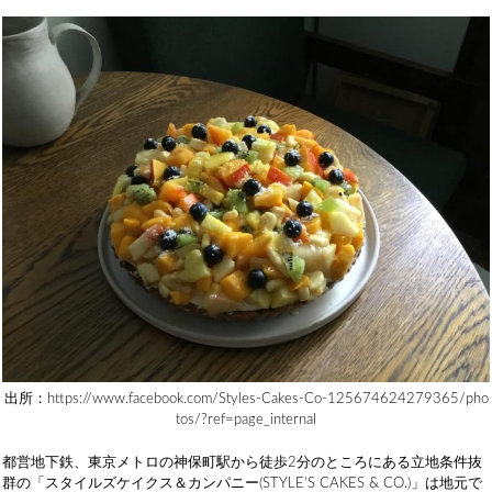
出所：https://www.facebook.com/Styles-Cakes-Co-125674624279365/pho
tos/?ref=page_internal
都営地下鉄、東京メトロの神保町駅から徒歩2分のところにある立地条件抜
群の「スタイルズケイクス＆カンパニー(STYLE’S CAKES & CO.)」は地元で