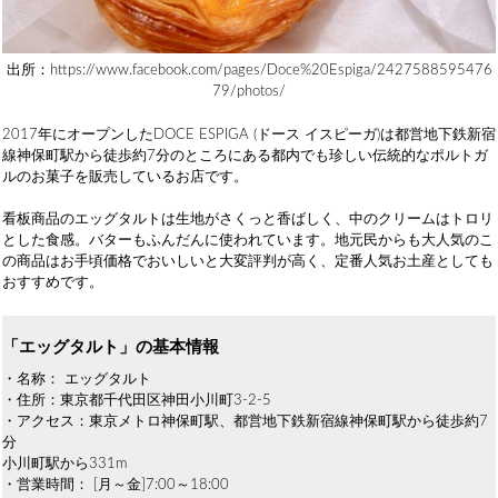
出所：https://www.facebook.com/pages/Doce%20Espiga/2427588595476
79/photos/
2017年にオープンしたDOCE ESPIGA (ドース イスピーガ)は都営地下鉄新宿
線神保町駅から徒歩約7分のところにある都内でも珍しい伝統的なポルトガ
ルのお菓子を販売しているお店です。
看板商品のエッグタルトは生地がさくっと香ばしく、中のクリームはトロリ
とした食感。バターもふんだんに使われています。地元民からも大人気のこ
の商品はお手頃価格でおいしいと大変評判が高く、定番人気お土産としても
おすすめです。
「エッグタルト」の基本情報
・名称： エッグタルト
・住所：東京都千代田区神田小川町3-2-5
・アクセス：東京メトロ神保町駅、都営地下鉄新宿線神保町駅から徒歩約7
分
小川町駅から331m
・営業時間： [月～金]7:00～18:00