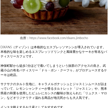
出所：https://www.facebook.com/dixans.jimbocho
DIXANS（ディゾン）は本格的なエスプレッソマシンが導入されています。
本格的な味を楽しめるエスプレッソドリンクと風味豊かなケーキが有名なパ
ティスリーカフェです。
神保町駅から徒歩3分ほどで着いてしまうという抜群のアクセスの良さ。武
蔵小山の有名パティスリー「ドゥ・ボン・クーフゥ」がプロデュースするケ
ーキは絶品。
サクサクのタルト生地に、キャラメルガナッシュとジャスミンムースが詰ま
っていて、レモンシャンティーが香るタルトレット「ジャスミン」や、熊本
県産の和栗を使用したピュレにカシスの酸味が加えられた「リュクス・マロ
ン」などオリジナリティ溢れる商品が地元民からも大人気です。
インスタ映えするお土産としておすすめです。