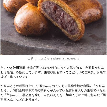
出所：https://kansadaruma.thebase.in/
たいやき神田達磨 神保町店ではたい焼きに次ぐ人気を誇る「自家製かりん
とう饅頭」を販売しています。生地や餡もすべてこだわりの自家製。お店で
揚げて作っています。
かりんとうの種類は4つで、粒あんを包んである黒糖生地が自慢の「かりん
とう」、鳴門金時芋100％の芋あんが入っている黒胡麻入りの生地で作られ
た「芋あん」、黒胡麻を練りこんだ粒あんを白胡麻入りの生地で包んだ「黒
胡麻あん」などがあります。