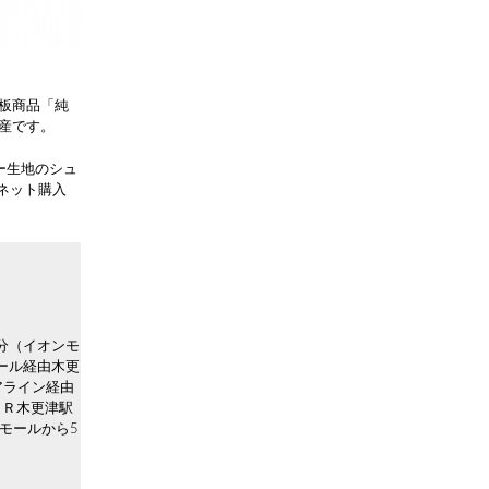
板商品「純
産です。
ー生地のシュ
ネット購入
分（イオンモ
ール経由木更
アライン経由
ＪＲ木更津駅
モールから5