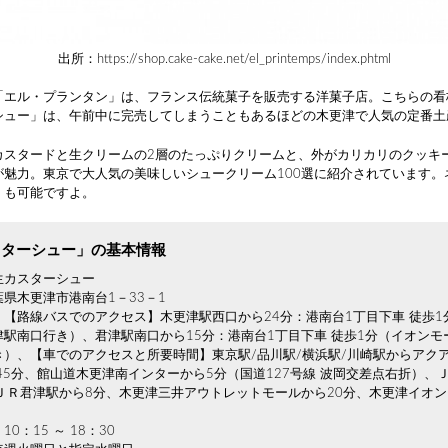
出所：https://shop.cake-cake.net/el_printemps/index.phtml
「エル・プランタン」は、フランス伝統菓子を販売する洋菓子店。こちらの看
シュー」は、午前中に完売してしまうこともあるほどの木更津で人気の定番土
カスタードと生クリームの2層のたっぷりクリームと、外がカリカリのクッキ
が魅力。東京で大人気の美味しいシュークリーム100選に紹介されています。
）も可能ですよ。
スターシュー」の基本情報
生カスターシュー
県木更津市港南台1－33－1
：【路線バスでのアクセス】木更津駅西口から24分：港南台1丁目下車 徒歩1
津駅南口行き）、君津駅南口から15分：港南台1丁目下車 徒歩1分（イオンモ
き）、【車でのアクセスと所要時間】東京駅/品川駅/横浜駅/川崎駅からアク
45分、館山道木更津南インターから5分（国道127号線 波岡交差点右折）、
、ＪＲ君津駅から8分、木更津三井アウトレットモールから20分、木更津イオン
0：15 ～ 18：30