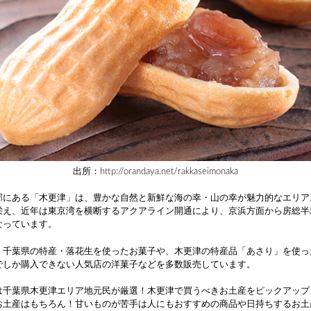
出所：http://orandaya.net/rakkaseimonaka
部にある「木更津」は、豊かな自然と新鮮な海の幸・山の幸が魅力的なエリア
栄え、近年は東京湾を横断するアクアライン開通により、京浜方面から房総半
なっています。
、千葉県の特産・落花生を使ったお菓子や、木更津の特産品「あさり」を使っ
でしか購入できない人気店の洋菓子などを多数販売しています。
は千葉県木更津エリア地元民が厳選！木更津で買うべきお土産をピックアップ
お土産はもちろん！甘いものが苦手は人にもおすすめの商品や日持ちするお土