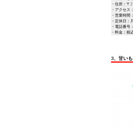
・住所：〒29
・アクセス：
・営業時間：
・定休日：
・電話番号：0
・料金：税込
3、甘い