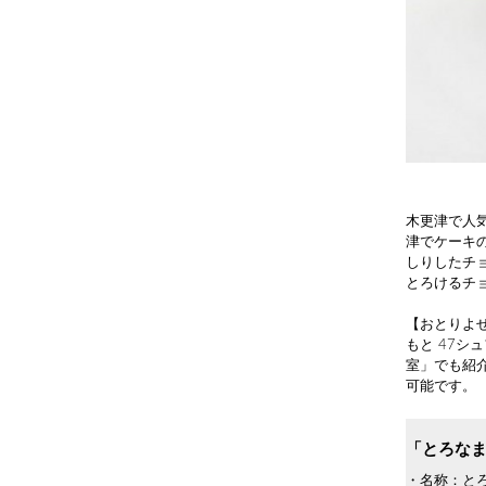
木更津で人
津でケーキ
しりしたチ
とろけるチ
【おとりよ
もと 47シ
室」でも紹介
可能です。
「とろな
・名称：と