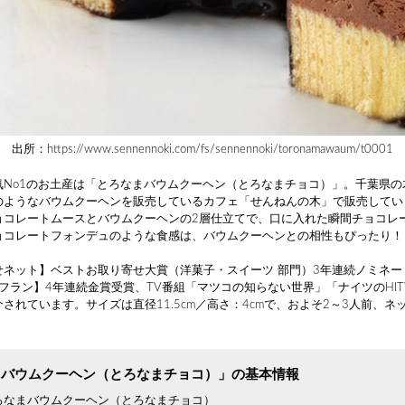
出所：https://www.sennennoki.com/fs/sennennoki/toronamawaum/t0001
気No1のお土産は「とろなまバウムクーヘン（とろなまチョコ）」。千葉県の
のようなバウムクーヘンを販売しているカフェ「せんねんの木」で販売してい
ョコレートムースとバウムクーヘンの2層仕立てで、口に入れた瞬間チョコレ
ョコレートフォンデュのような食感は、バウムクーヘンとの相性もぴったり！
せネット】ベストお取り寄せ大賞（洋菓子・スイーツ 部門）3年連続ノミネー
ュフラン】4年連続金賞受賞、TV番組「マツコの知らない世界」「ナイツのHI
されています。サイズは直径11.5cm／高さ：4cmで、およそ2～3人前、ネ
まバウムクーヘン（とろなまチョコ）」の基本情報
ろなまバウムクーヘン（とろなまチョコ）