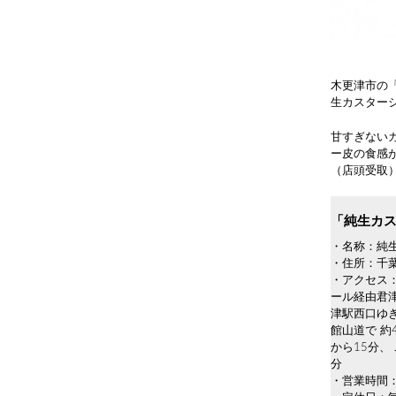
木更津市の
生カスター
甘すぎない
ー皮の食感
（店頭受取
「純生カ
・名称：純
・住所：千葉
・アクセス
ール経由君
津駅西口ゆ
館山道で 約
から15分
分
・営業時間：1