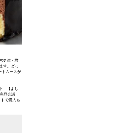
木更津・君
ます。どっ
ートムースが
ト、【よし
T商品会議
ットで購入も