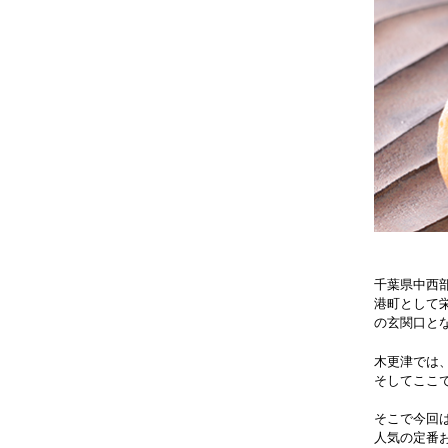
千葉県中西
港町として
の玄関口と
木更津では
そしてここ
そこで今回
人気の定番