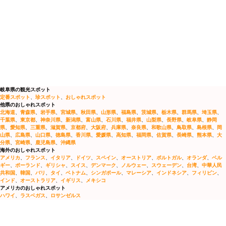
岐阜県の観光スポット
定番スポット
、
珍スポット
、
おしゃれスポット
他県のおしゃれスポット
北海道
、
青森県
、
岩手県
、
宮城県
、
秋田県
、
山形県
、
福島県
、
茨城県
、
栃木県
、
群馬県
、
埼玉県
、
千葉県
、
東京都
、
神奈川県
、
新潟県
、
富山県
、
石川県
、
福井県
、
山梨県
、
長野県
、
岐阜県
、
静岡
県
、
愛知県
、
三重県
、
滋賀県
、
京都府
、
大阪府
、
兵庫県
、
奈良県
、
和歌山県
、
鳥取県
、
島根県
、
岡
山県
、
広島県
、
山口県
、
徳島県
、
香川県
、
愛媛県
、
高知県
、
福岡県
、
佐賀県
、
長崎県
、
熊本県
、
大
分県
、
宮崎県
、
鹿児島県
、
沖縄県
海外のおしゃれスポット
アメリカ
、
フランス
、
イタリア
、
ドイツ
、
スペイン
、
オーストリア
、
ポルトガル
、
オランダ
、
ベル
ギー
、
ポーランド
、
ギリシャ
、
スイス
、
デンマーク
、
ノルウェー
、
スウェーデン
、
台湾
、
中華人民
共和国
、
韓国
、
バリ
、
タイ
、
ベトナム
、
シンガポール
、
マレーシア
、
インドネシア
、
フィリピン
、
インド
、
オーストラリア
、
イギリス
、
メキシコ
アメリカのおしゃれスポット
ハワイ
、
ラスベガス
、
ロサンゼルス