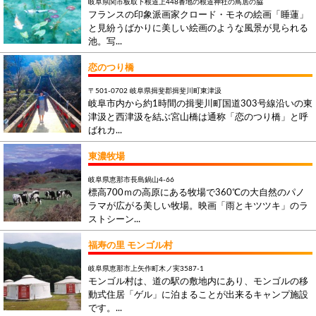
岐阜県関市板取下根道上448番地の根道神社の鳥居の脇
フランスの印象派画家クロード・モネの絵画「睡蓮」
と見紛うばかりに美しい絵画のような風景が見られる
池。写...
恋のつり橋
〒501-0702 岐阜県揖斐郡揖斐川町東津汲
岐阜市内から約1時間の揖斐川町国道303号線沿いの東
津汲と西津汲を結ぶ宮山橋は通称「恋のつり橋」と呼
ばれカ...
東濃牧場
岐阜県恵那市長島鍋山4-66
標高700ｍの高原にある牧場で360℃の大自然のパノ
ラマが広がる美しい牧場。映画「雨とキツツキ」のラ
ストシーン...
福寿の里 モンゴル村
岐阜県恵那市上矢作町木ノ実3587-1
モンゴル村は、道の駅の敷地内にあり、モンゴルの移
動式住居「ゲル」に泊まることが出来るキャンプ施設
です。...