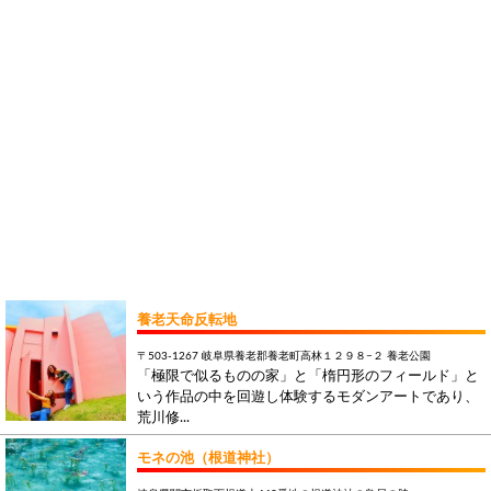
養老天命反転地
〒503-1267 岐阜県養老郡養老町高林１２９８−２ 養老公園
「極限で似るものの家」と「楕円形のフィールド」と
いう作品の中を回遊し体験するモダンアートであり、
荒川修...
モネの池（根道神社）