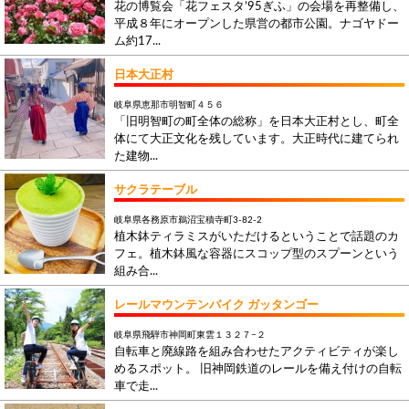
花の博覧会「花フェスタ’95ぎふ」の会場を再整備し、
平成８年にオープンした県営の都市公園。ナゴヤドー
ム約17...
日本大正村
岐阜県恵那市明智町４５６
「旧明智町の町全体の総称」を日本大正村とし、町全
体にて大正文化を残しています。大正時代に建てられ
た建物...
サクラテーブル
岐阜県各務原市鵜沼宝積寺町3-82-2
植木鉢ティラミスがいただけるということで話題のカ
フェ。植木鉢風な容器にスコップ型のスプーンという
組み合...
レールマウンテンバイク ガッタンゴー
岐阜県飛騨市神岡町東雲１３２７−２
自転車と廃線路を組み合わせたアクティビティが楽し
めるスポット。 旧神岡鉄道のレールを備え付けの自転
車で走...