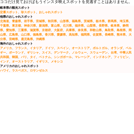
ココだけ見ておけばもうインスタ映えスポットを見逃すことはありません。
岐阜県の観光スポット
定番スポット
、
珍スポット
、
おしゃれスポット
他県のおしゃれスポット
北海道
、
青森県
、
岩手県
、
宮城県
、
秋田県
、
山形県
、
福島県
、
茨城県
、
栃木県
、
群馬県
、
埼玉県
、
千葉県
、
東京都
、
神奈川県
、
新潟県
、
富山県
、
石川県
、
福井県
、
山梨県
、
長野県
、
岐阜県
、
静岡
県
、
愛知県
、
三重県
、
滋賀県
、
京都府
、
大阪府
、
兵庫県
、
奈良県
、
和歌山県
、
鳥取県
、
島根県
、
岡
山県
、
広島県
、
山口県
、
徳島県
、
香川県
、
愛媛県
、
高知県
、
福岡県
、
佐賀県
、
長崎県
、
熊本県
、
大
分県
、
宮崎県
、
鹿児島県
、
沖縄県
海外のおしゃれスポット
アメリカ
、
フランス
、
イタリア
、
ドイツ
、
スペイン
、
オーストリア
、
ポルトガル
、
オランダ
、
ベル
ギー
、
ポーランド
、
ギリシャ
、
スイス
、
デンマーク
、
ノルウェー
、
スウェーデン
、
台湾
、
中華人民
共和国
、
韓国
、
バリ
、
タイ
、
ベトナム
、
シンガポール
、
マレーシア
、
インドネシア
、
フィリピン
、
インド
、
オーストラリア
、
イギリス
、
メキシコ
アメリカのおしゃれスポット
ハワイ
、
ラスベガス
、
ロサンゼルス