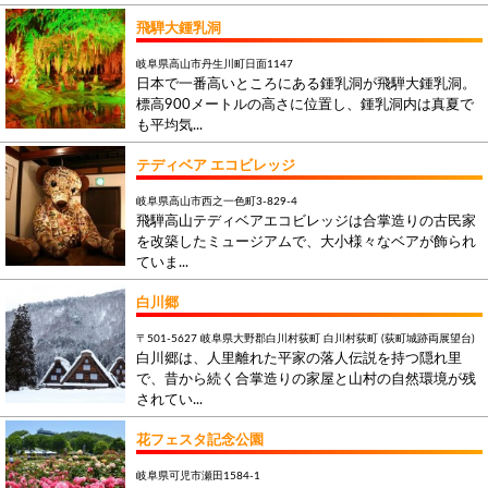
飛騨大鍾乳洞
岐阜県高山市丹生川町日面1147
日本で一番高いところにある鍾乳洞が飛騨大鍾乳洞。
標高900メートルの高さに位置し、鍾乳洞内は真夏で
も平均気...
テディベア エコビレッジ
岐阜県高山市西之一色町3-829-4
飛騨高山テディベアエコビレッジは合掌造りの古民家
を改築したミュージアムで、大小様々なベアが飾られ
ていま...
白川郷
〒501-5627 岐阜県大野郡白川村荻町 白川村荻町 (荻町城跡両展望台)
白川郷は、人里離れた平家の落人伝説を持つ隠れ里
で、昔から続く合掌造りの家屋と山村の自然環境が残
されてい...
花フェスタ記念公園
岐阜県可児市瀬田1584-1