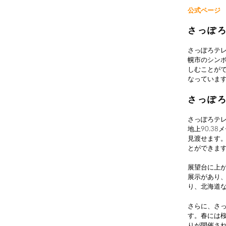
公式ページ
さっぽ
さっぽろテレ
幌市のシンボ
しむことが
なっていま
さっぽ
さっぽろテ
地上90.3
見渡せます
とができま
展望台に上
展示があり
り、北海道
さらに、さ
す。春には
りが開催さ