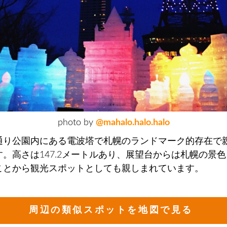
photo by
@mahalo.halo.halo
通り公園内にある電波塔で札幌のランドマーク的存在で
す。高さは147.2メートルあり、展望台からは札幌の景
ことから観光スポットとしても親しまれています。
周辺の類似スポットを地図で見る