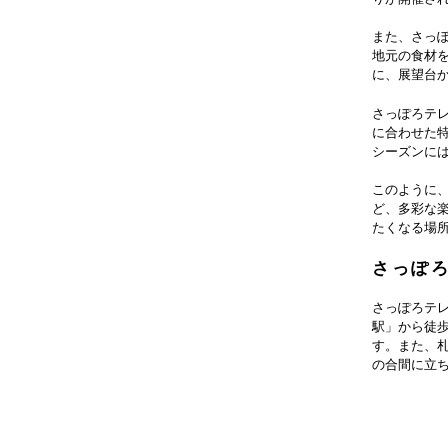
また、さっ
地元の食材
に、展望台
さっぽろテ
に合わせた
シーズンに
このように
ど、多彩な
たくなる場
さっぽ
さっぽろテ
駅」から徒
す。また、
の合間に立