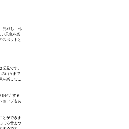
年に完成し、札
しい景色を楽
のスポットと
は必見です。
くの山々まで
気を楽しむこ
程を紹介する
ショップもあ
ことができま
っぽろ雪まつ
すすめです。