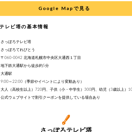
Google Mapで見る
テレビ塔の基本情報
】さっぽろテレビ塔
】さっぽろてれびとう
〒060-0042 北海道札幌市中央区大通西１丁目
】地下鉄大通駅から徒歩約5分
】大通駅
9:00～22:00（季節やイベントにより変動あり）
大人（高校生以上）720円、子供（小・中学生）300円、幼児（3歳以上）1
】公式ウェブサイトで割引クーポンを提供している場合あり
さっぽろテレビ塔