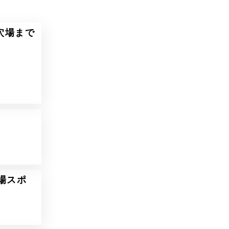
穴場まで
場スポ