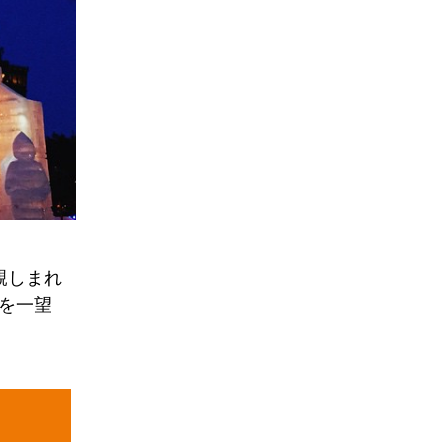
親しまれ
色を一望