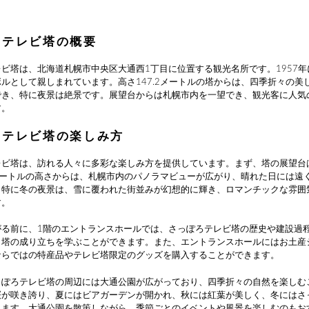
ろテレビ塔の概要
ビ塔は、北海道札幌市中央区大通西1丁目に位置する観光名所です。1957
ルとして親しまれています。高さ147.2メートルの塔からは、四季折々の美
でき、特に夜景は絶景です。展望台からは札幌市内を一望でき、観光客に人気
す。
ろテレビ塔の楽しみ方
レビ塔は、訪れる人々に多彩な楽しみ方を提供しています。まず、塔の展望台
8メートルの高さからは、札幌市内のパノラマビューが広がり、晴れた日には遠
。特に冬の夜景は、雪に覆われた街並みが幻想的に輝き、ロマンチックな雰囲
す。
がる前に、1階のエントランスホールでは、さっぽろテレビ塔の歴史や建設過
、塔の成り立ちを学ぶことができます。また、エントランスホールにはお土産
ならではの特産品やテレビ塔限定のグッズを購入することができます。
っぽろテレビ塔の周辺には大通公園が広がっており、四季折々の自然を楽しむ
桜が咲き誇り、夏にはビアガーデンが開かれ、秋には紅葉が美しく、冬にはさ
れます。大通公園を散策しながら、季節ごとのイベントや風景を楽しむのもお