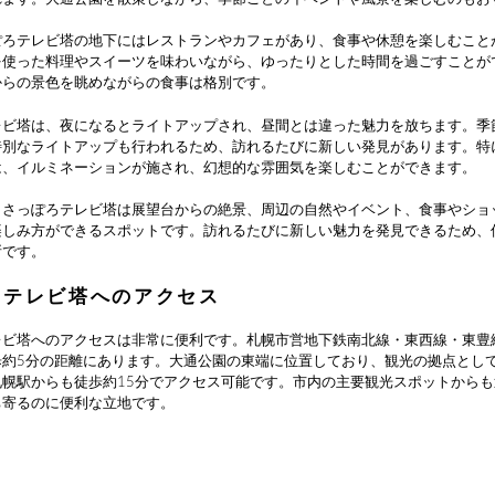
ぽろテレビ塔の地下にはレストランやカフェがあり、食事や休憩を楽しむこと
を使った料理やスイーツを味わいながら、ゆったりとした時間を過ごすことが
からの景色を眺めながらの食事は格別です。
レビ塔は、夜になるとライトアップされ、昼間とは違った魅力を放ちます。季
特別なライトアップも行われるため、訪れるたびに新しい発見があります。特
は、イルミネーションが施され、幻想的な雰囲気を楽しむことができます。
、さっぽろテレビ塔は展望台からの絶景、周辺の自然やイベント、食事やショ
楽しみ方ができるスポットです。訪れるたびに新しい魅力を発見できるため、
所です。
ろテレビ塔へのアクセス
レビ塔へのアクセスは非常に便利です。札幌市営地下鉄南北線・東西線・東豊
歩約5分の距離にあります。大通公園の東端に位置しており、観光の拠点とし
札幌駅からも徒歩約15分でアクセス可能です。市内の主要観光スポットから
ち寄るのに便利な立地です。