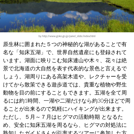
by http://www.goko.go.jp/panel_slide/index.html
原生林に囲まれた５つの神秘的な湖があることで有
名な「知床五湖」で、世界自然遺産にも登録されて
います。湖面に映りこむ知床連山や木々、花々は絶
景で北海道の大自然を表す代表的な景色と言えるで
しょう。湖周りにある高架木道や、レクチャーを受
けてから散策できる遊歩道では、貴重な植物や野生
動物を目の前にすることもできます。五湖を全て周
るには約1時間、一湖や二湖だけなら約30分ほどで周
ることが出来るので気軽にハイキングが出来ます。
ただし、５月～７月はヒグマの活動時期 となるた
め、安全に知床五湖を周るなら、ヒグマの対処法に
熟知したガイドさんが引率するツアーに参加した方