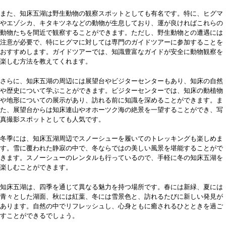
また、知床五湖は野生動物の観察スポットとしても有名です。特に、ヒグマ
やエゾシカ、キタキツネなどの動物が生息しており、運が良ければこれらの
動物たちを間近で観察することができます。ただし、野生動物との遭遇には
注意が必要で、特にヒグマに対しては専門のガイドツアーに参加することを
おすすめします。ガイドツアーでは、知識豊富なガイドが安全に動物観察を
楽しむ方法を教えてくれます。
さらに、知床五湖の周辺には展望台やビジターセンターもあり、知床の自然
や歴史について学ぶことができます。ビジターセンターでは、知床の動植物
や地形についての展示があり、訪れる前に知識を深めることができます。ま
た、展望台からは知床連山やオホーツク海の絶景を一望することができ、写
真撮影スポットとしても人気です。
冬季には、知床五湖周辺でスノーシューを履いてのトレッキングも楽しめま
す。雪に覆われた静寂の中で、冬ならではの美しい風景を堪能することがで
きます。スノーシューのレンタルも行っているので、手軽に冬の知床五湖を
楽しむことができます。
知床五湖は、四季を通じて異なる魅力を持つ場所です。春には新緑、夏には
青々とした湖面、秋には紅葉、冬には雪景色と、訪れるたびに新しい発見が
あります。自然の中でリフレッシュし、心身ともに癒されるひとときを過ご
すことができるでしょう。