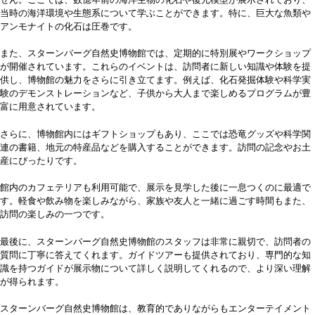
せん。ここでは、数億年前の海洋生物の化石や復元模型が展示されており、
当時の海洋環境や生態系について学ぶことができます。特に、巨大な魚類や
アンモナイトの化石は圧巻です。
また、スターンバーグ自然史博物館では、定期的に特別展やワークショップ
が開催されています。これらのイベントは、訪問者に新しい知識や体験を提
供し、博物館の魅力をさらに引き立てます。例えば、化石発掘体験や科学実
験のデモンストレーションなど、子供から大人まで楽しめるプログラムが豊
富に用意されています。
さらに、博物館内にはギフトショップもあり、ここでは恐竜グッズや科学関
連の書籍、地元の特産品などを購入することができます。訪問の記念やお土
産にぴったりです。
館内のカフェテリアも利用可能で、展示を見学した後に一息つくのに最適で
す。軽食や飲み物を楽しみながら、家族や友人と一緒に過ごす時間もまた、
訪問の楽しみの一つです。
最後に、スターンバーグ自然史博物館のスタッフは非常に親切で、訪問者の
質問に丁寧に答えてくれます。ガイドツアーも提供されており、専門的な知
識を持つガイドが展示物について詳しく説明してくれるので、より深い理解
が得られます。
スターンバーグ自然史博物館は、教育的でありながらもエンターテイメント