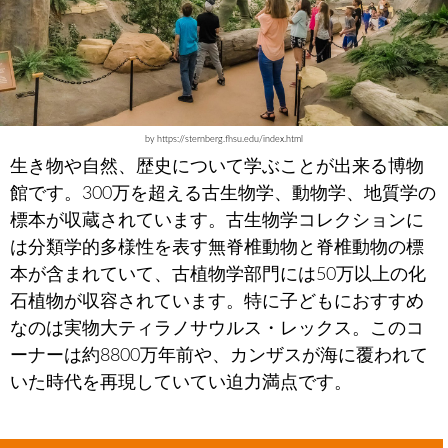
by https://sternberg.fhsu.edu/index.html
生き物や自然、歴史について学ぶことが出来る博物
館です。300万を超える古生物学、動物学、地質学の
標本が収蔵されています。古生物学コレクションに
は分類学的多様性を表す無脊椎動物と脊椎動物の標
本が含まれていて、古植物学部門には50万以上の化
石植物が収容されています。特に子どもにおすすめ
なのは実物大ティラノサウルス・レックス。このコ
ーナーは約8800万年前や、カンザスが海に覆われて
いた時代を再現していてい迫力満点です。