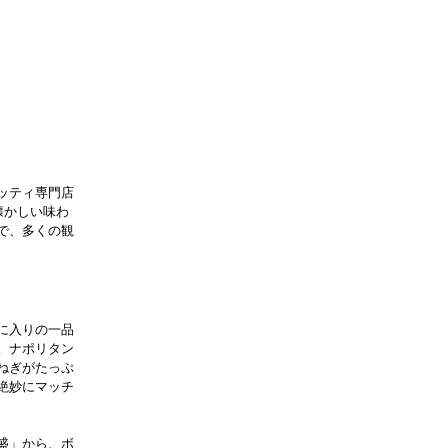
ッティ専門店
懐かしい味わ
で、多くの観
に入りの一品
。ナポリタン
ねぎがたっぷ
絶妙にマッチ
盛」から、ボ