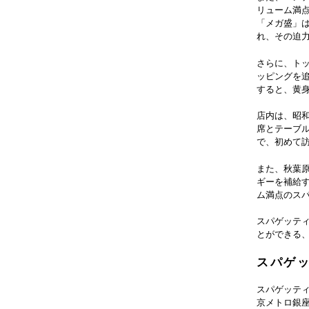
リューム満
「メガ盛」
れ、その迫
さらに、ト
ッピングを
すると、黄
店内は、昭
席とテーブ
で、初めて
また、秋葉
ギーを補給
ム満点のス
スパゲッテ
とができる
スパゲ
スパゲッティ
京メトロ銀