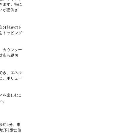
きます。特に
ィが提供さ
自分好みのト
をトッピング
。カウンター
対応も親切
でき、エネル
に、ボリュー
ィを楽しむこ
い。
歩約5分、東
地下1階に位