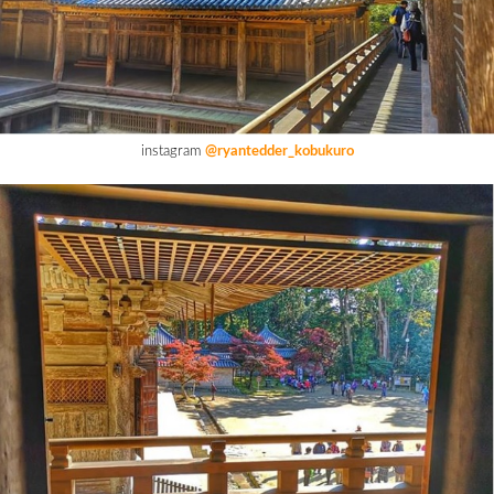
instagram
@ryantedder_kobukuro