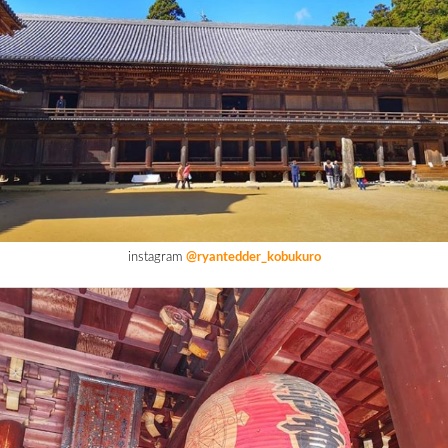
instagram
@ryantedder_kobukuro