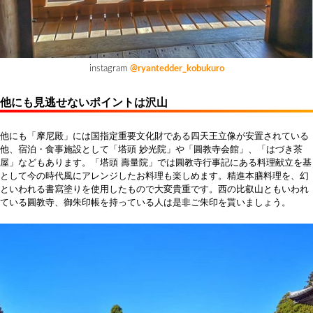
instagram
@ryantedder_kobukuro
他にも見逃せないポイントは沢山
他にも「摩尼殿」には国指定重要文化財である四天王立像が安置されている
他、宿泊・食事施設として「塔頭 妙光院」や「圓教寺会館」、「はづき茶
屋」などもあります。「塔頭 壽量院」では圓教寺行事記にある料理献立を基
として今の時代風にアレンジしたお料理も楽しめます。精進本膳料理を、幻
といわれる書寫塗りを使用したもので大変貴重です。西の比叡山ともいわれ
ている圓教寺、御朱印帳を持っている人は是非ご朱印を貰いましょう。