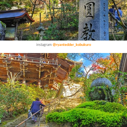
instagram
@ryantedder_kobukuro