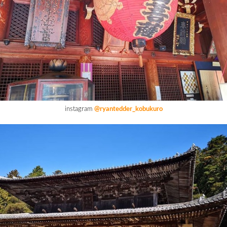
instagram
@ryantedder_kobukuro